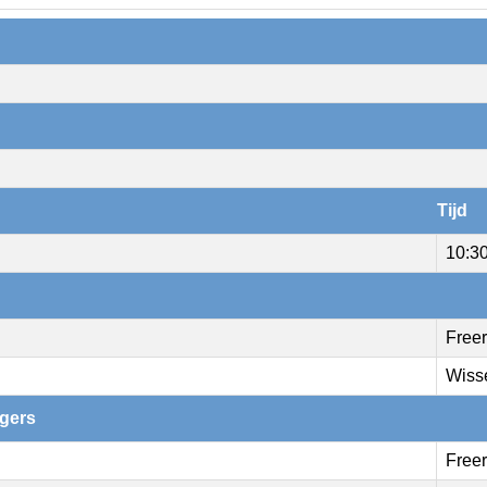
Tijd
10:3
Freer
Wiss
igers
Freer