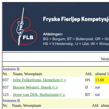
Wedst
Junioren B
Nr.
Naam, Woonplaats
Afd.
afstand 1
Jelte Folkertsma, Hemelum
037
HS
13.68
(F 1)
Bouwe Westert, Sneek
057
IJ
nat
(F 3)
Jesse van Dijk, Surhuizum
123
BT
nat
(F 2)
Senioren B
Nr.
Naam, Woonplaats
Afd.
afsta