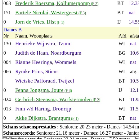
Frederik Boersma, Kollumerpomp
068
BT
12.3
(F 2)
Bartele Nicolai, Westergeest
151
BT
nat
(F 3)
Jorn de Vries, IJlst
0
IJ
14.5
(F 1)
Dames B
Nr.
Naam, Woonplaats
Afd.
afst
Henrieke Wijnstra, Tzum
130
WI
nat
Judith de Haan, Noardburgum
0
BG
10.6
Rianne Heeringa, Wommels
004
WI
nat
Rymke Prins, Stiens
066
WI
afg.
Wietske Pafforaad, Twijzel
BT
10.5
Fenna Jongsma, Joure
0
IJ
12.1
(F 3)
Gerbrich Steensma, Warfstermolen
024
BT
11.9
(F 2)
Finn v/d Haring, Dronrijp
013
WI
11.5
Akke Dijkstra, Brantgum
0
BT
nat
(F 1)
Schans seizoensprestaties
: Senioren: 20.23 meter - Dames: 14.54 me
Schansrecords
: Senioren: 21.16 meter - Dames: 16.27 meter - Junior