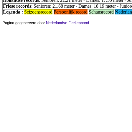
Hollandse records
: Senioren: 22.21 meter - Dames: 17.50 meter - Ju
Friese records
: Senioren: 21.68 meter - Dames: 18.19 meter - Junior
Legenda :
Seizoensrecord
Persoonlijk record
Schansrecord
Nederlan
Pagina gegenereerd door
Nederlandse Fierljepbond