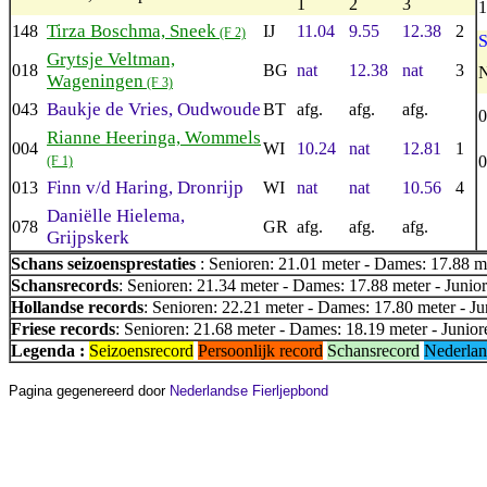
1
2
3
1
Tirza Boschma, Sneek
148
IJ
11.04
9.55
12.38
2
(F 2)
S
Grytsje Veltman,
018
BG
nat
12.38
nat
3
N
Wageningen
(F 3)
Baukje de Vries, Oudwoude
043
BT
afg.
afg.
afg.
0
Rianne Heeringa, Wommels
004
WI
10.24
nat
12.81
1
0
(F 1)
Finn v/d Haring, Dronrijp
013
WI
nat
nat
10.56
4
Daniëlle Hielema,
078
GR
afg.
afg.
afg.
Grijpskerk
Schans seizoensprestaties
: Senioren: 21.01 meter - Dames: 17.88 me
Schansrecords
: Senioren: 21.34 meter - Dames: 17.88 meter - Junior
Hollandse records
: Senioren: 22.21 meter - Dames: 17.80 meter - Ju
Friese records
: Senioren: 21.68 meter - Dames: 18.19 meter - Junior
Legenda :
Seizoensrecord
Persoonlijk record
Schansrecord
Nederlan
Pagina gegenereerd door
Nederlandse Fierljepbond