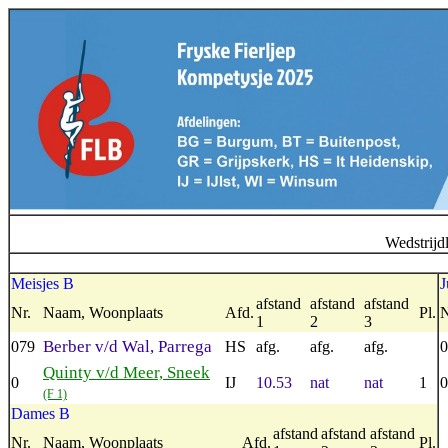
Wedstrijd
Meisjes B
J
afstand
afstand
afstand
Nr.
Naam, Woonplaats
Afd.
Pl.
N
1
2
3
Berber v/d Wal, Parrega
079
HS
afg.
afg.
afg.
0
Quinty v/d Meer, Sneek
0
IJ
10.53
nat
nat
1
0
(F 1)
Dames B
afstand
afstand
afstand
Nr.
Naam, Woonplaats
Afd.
Pl.