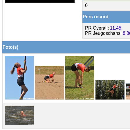
0
Pers.record
PR Overall:
11.45
PR Jeugdschans:
8.8
Foto(s)