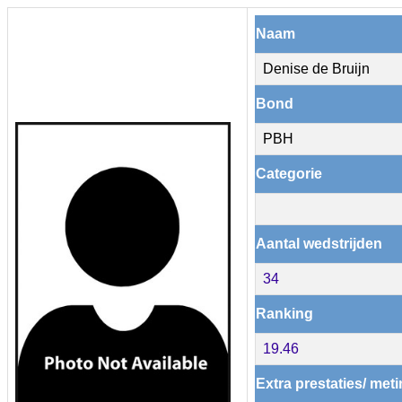
Naam
Denise de Bruijn
Bond
PBH
Categorie
Aantal wedstrijden
34
Ranking
19.46
Extra prestaties/ met