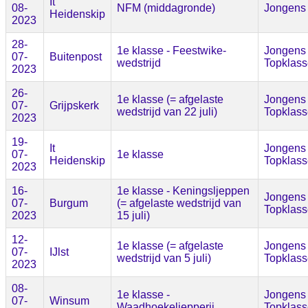
It
08-
NFM (middagronde)
Jongens
Heidenskip
2023
28-
1e klasse - Feestwike-
Jongens
07-
Buitenpost
wedstrijd
Topklass
2023
26-
1e klasse (= afgelaste
Jongens
07-
Grijpskerk
wedstrijd van 22 juli)
Topklass
2023
19-
It
Jongens
07-
1e klasse
Heidenskip
Topklass
2023
16-
1e klasse - Keningsljeppen
Jongens
07-
Burgum
(= afgelaste wedstrijd van
Topklass
2023
15 juli)
12-
1e klasse (= afgelaste
Jongens
07-
IJlst
wedstrijd van 5 juli)
Topklass
2023
08-
1e klasse -
Jongens
07-
Winsum
Waadhoekeljepperij
Topklass