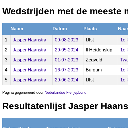
Wedstrijden met de meeste 
Naam
Datum
Plaats
Naam
1
Jasper Haanstra
09-08-2023
IJlst
1e 
2
Jasper Haanstra
29-05-2024
It Heidenskip
1e 
3
Jasper Haanstra
01-07-2023
Zegveld
Tw
4
Jasper Haanstra
16-07-2023
Burgum
1e 
5
Jasper Haanstra
29-06-2024
IJlst
1e 
Pagina gegenereerd door
Nederlandse Fierljepbond
Resultatenlijst Jasper Haans