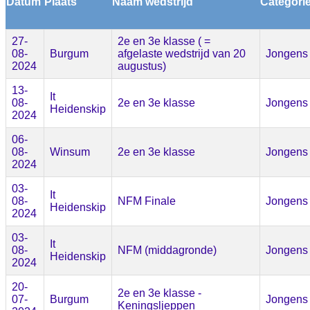
Datum
Plaats
Naam wedstrijd
Categori
27-
2e en 3e klasse ( =
08-
Burgum
afgelaste wedstrijd van 20
Jongens
2024
augustus)
13-
It
08-
2e en 3e klasse
Jongens
Heidenskip
2024
06-
08-
Winsum
2e en 3e klasse
Jongens
2024
03-
It
08-
NFM Finale
Jongens
Heidenskip
2024
03-
It
08-
NFM (middagronde)
Jongens
Heidenskip
2024
20-
2e en 3e klasse -
07-
Burgum
Jongens
Keningsljeppen