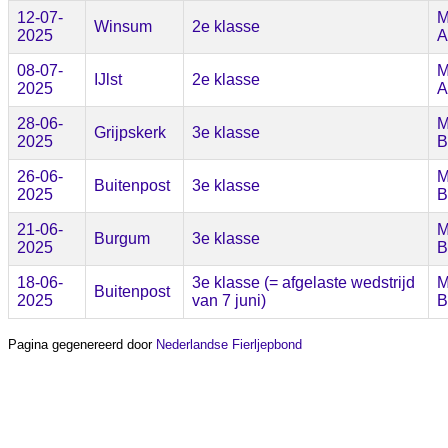
12-07-
M
Winsum
2e klasse
2025
A
08-07-
M
IJlst
2e klasse
2025
A
28-06-
M
Grijpskerk
3e klasse
2025
B
26-06-
M
Buitenpost
3e klasse
2025
B
21-06-
M
Burgum
3e klasse
2025
B
18-06-
3e klasse (= afgelaste wedstrijd
M
Buitenpost
2025
van 7 juni)
B
Pagina gegenereerd door
Nederlandse Fierljepbond