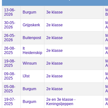
13-06-
M
Burgum
3e klasse
2026
B
30-05-
M
Grijpskerk
2e klasse
2026
A
26-05-
M
Buitenpost
2e klasse
2026
A
26-08-
It
M
2e klasse
2025
Heidenskip
A
19-08-
M
Winsum
2e klasse
2025
A
09-08-
M
IJlst
2e klasse
2025
A
05-08-
M
Burgum
2e klasse
2025
A
19-07-
2e en 3e klasse -
M
Burgum
2025
Keningsljeppen
A