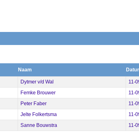
Naam
Datu
Dytmer v/d Wal
11-0
Femke Brouwer
11-0
Peter Faber
11-0
Jelte Folkertsma
11-0
Sanne Bouwstra
11-0