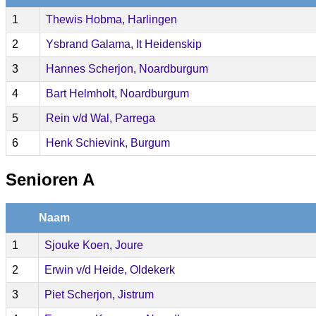
1
Thewis Hobma, Harlingen
2
Ysbrand Galama, It Heidenskip
3
Hannes Scherjon, Noardburgum
4
Bart Helmholt, Noardburgum
5
Rein v/d Wal, Parrega
6
Henk Schievink, Burgum
Senioren A
Naam
1
Sjouke Koen, Joure
2
Erwin v/d Heide, Oldekerk
3
Piet Scherjon, Jistrum