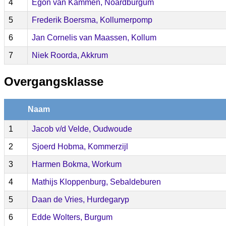
4
Egon van Kammen, Noardburgum
5
Frederik Boersma, Kollumerpomp
6
Jan Cornelis van Maassen, Kollum
7
Niek Roorda, Akkrum
Overgangsklasse
Naam
1
Jacob v/d Velde, Oudwoude
2
Sjoerd Hobma, Kommerzijl
3
Harmen Bokma, Workum
4
Mathijs Kloppenburg, Sebaldeburen
5
Daan de Vries, Hurdegaryp
6
Edde Wolters, Burgum