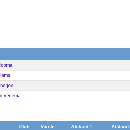
Hobma
alama
herjon
an Venema
Club
Verste
Afstand 1
Afstand