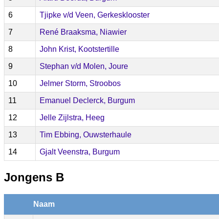
6
Tjipke v/d Veen, Gerkesklooster
7
René Braaksma, Niawier
8
John Krist, Kootstertille
9
Stephan v/d Molen, Joure
10
Jelmer Storm, Stroobos
11
Emanuel Declerck, Burgum
12
Jelle Zijlstra, Heeg
13
Tim Ebbing, Ouwsterhaule
14
Gjalt Veenstra, Burgum
Jongens B
Naam