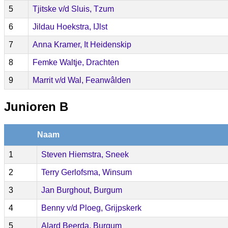
5
Tjitske v/d Sluis, Tzum
6
Jildau Hoekstra, IJlst
7
Anna Kramer, It Heidenskip
8
Femke Waltje, Drachten
9
Marrit v/d Wal, Feanwâlden
Junioren B
Naam
1
Steven Hiemstra, Sneek
2
Terry Gerlofsma, Winsum
3
Jan Burghout, Burgum
4
Benny v/d Ploeg, Grijpskerk
5
Alard Beerda, Burgum