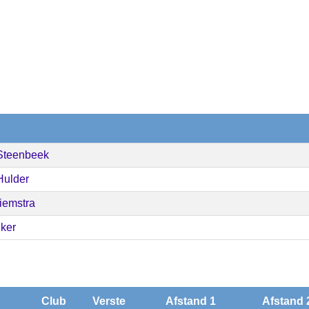
Steenbeek
Hulder
iemstra
nker
Club
Verste
Afstand 1
Afstand 