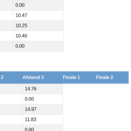
0.00
10.47
10.25
10.40
0.00
 2
Afstand 3
Finale 1
Finale 2
14.76
0.00
14.97
11.83
0.00