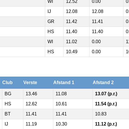
WI
12.52
0.00
0
IJ
12.08
12.08
0
GR
11.42
11.41
0
HS
11.40
11.40
0
WI
11.02
0.00
1
HS
10.49
0.00
1
Club
Verste
Afstand 1
Afstand 2
BG
13.46
11.08
13.07 (p.r.)
HS
12.62
10.61
11.54 (p.r.)
BT
11.41
11.41
10.83
IJ
11.19
10.30
11.12 (p.r.)