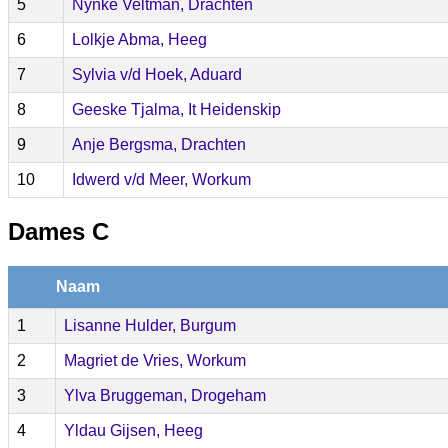
5
Nynke Veltman, Drachten
6
Lolkje Abma, Heeg
7
Sylvia v/d Hoek, Aduard
8
Geeske Tjalma, It Heidenskip
9
Anje Bergsma, Drachten
10
Idwerd v/d Meer, Workum
Dames C
Naam
1
Lisanne Hulder, Burgum
2
Magriet de Vries, Workum
3
Ylva Bruggeman, Drogeham
4
Yldau Gijsen, Heeg