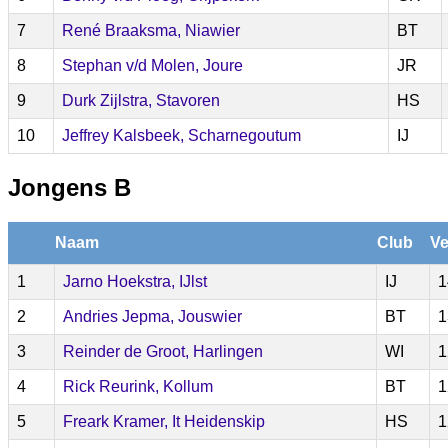
7
René Braaksma, Niawier
BT
8
Stephan v/d Molen, Joure
JR
9
Durk Zijlstra, Stavoren
HS
10
Jeffrey Kalsbeek, Scharnegoutum
IJ
Jongens B
Naam
Club
Ve
1
Jarno Hoekstra, IJlst
IJ
1
2
Andries Jepma, Jouswier
BT
1
3
Reinder de Groot, Harlingen
WI
1
4
Rick Reurink, Kollum
BT
1
5
Freark Kramer, It Heidenskip
HS
1