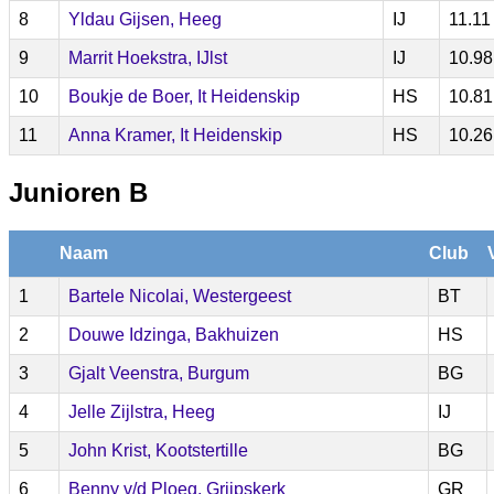
8
Yldau Gijsen, Heeg
IJ
11.11
9
Marrit Hoekstra, IJlst
IJ
10.98
10
Boukje de Boer, It Heidenskip
HS
10.81
11
Anna Kramer, It Heidenskip
HS
10.26
Junioren B
Naam
Club
1
Bartele Nicolai, Westergeest
BT
2
Douwe Idzinga, Bakhuizen
HS
3
Gjalt Veenstra, Burgum
BG
4
Jelle Zijlstra, Heeg
IJ
5
John Krist, Kootstertille
BG
6
Benny v/d Ploeg, Grijpskerk
GR