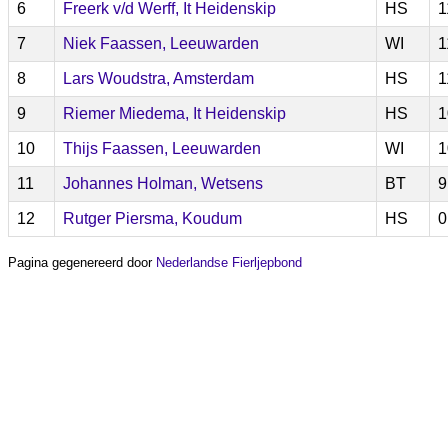
6
Freerk v/d Werff, It Heidenskip
HS
1
7
Niek Faassen, Leeuwarden
WI
1
8
Lars Woudstra, Amsterdam
HS
1
9
Riemer Miedema, It Heidenskip
HS
1
10
Thijs Faassen, Leeuwarden
WI
1
11
Johannes Holman, Wetsens
BT
9
12
Rutger Piersma, Koudum
HS
0
Pagina gegenereerd door
Nederlandse Fierljepbond