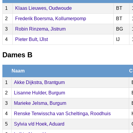
1
Klaas Lieuwes, Oudwoude
BT
2
Frederik Boersma, Kollumerpomp
BT
3
Robin Rinzema, Jistrum
BG
4
Pieter Bult, IJlst
IJ
Dames B
Naam
C
1
Akke Dijkstra, Brantgum
2
Lisanne Hulder, Burgum
3
Marieke Jelsma, Burgum
4
Renske Terwisscha van Scheltinga, Roodhuis
5
Sylvia v/d Hoek, Aduard