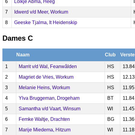
6
Lolkje Abma, Heeg
7
Idwerd v/d Meer, Workum
8
Geeske Tjalma, It Heidenskip
Dames C
Naam
Club
Verste
1
Marrit v/d Wal, Feanwâlden
HS
13.84
2
Magriet de Vries, Workum
HS
12.13
3
Melanie Heins, Workum
HS
11.95
4
Ylva Bruggeman, Drogeham
BT
11.84
5
Samantha v/d Vaart, Winsum
WI
11.45
6
Femke Waltje, Drachten
BG
11.36
7
Marije Miedema, Hitzum
WI
11.18