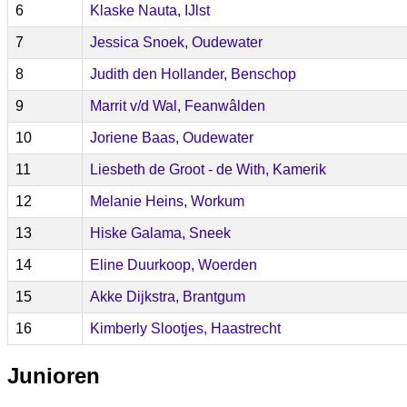
6
Klaske Nauta, IJlst
7
Jessica Snoek, Oudewater
8
Judith den Hollander, Benschop
9
Marrit v/d Wal, Feanwâlden
10
Joriene Baas, Oudewater
11
Liesbeth de Groot - de With, Kamerik
12
Melanie Heins, Workum
13
Hiske Galama, Sneek
14
Eline Duurkoop, Woerden
15
Akke Dijkstra, Brantgum
16
Kimberly Slootjes, Haastrecht
Junioren