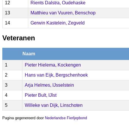
12
Rients Dalstra, Oudehaske
13
Matthieu van Vuuren, Benschop
14
Gerwin Kastelein, Zegveld
Veteranen
Naam
1
Pieter Hielema, Kockengen
2
Hans van Eijk, Bergschenhoek
3
Arja Helmes, IJsselstein
4
Pieter Bult, IJlst
5
Willeke van Dijk, Linschoten
Pagina gegenereerd door
Nederlandse Fierljepbond