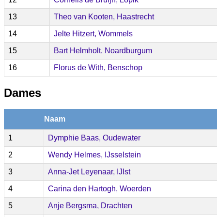
13
Theo van Kooten, Haastrecht
14
Jelte Hitzert, Wommels
15
Bart Helmholt, Noardburgum
16
Florus de With, Benschop
Dames
Naam
1
Dymphie Baas, Oudewater
2
Wendy Helmes, IJsselstein
3
Anna-Jet Leyenaar, IJlst
4
Carina den Hartogh, Woerden
5
Anje Bergsma, Drachten