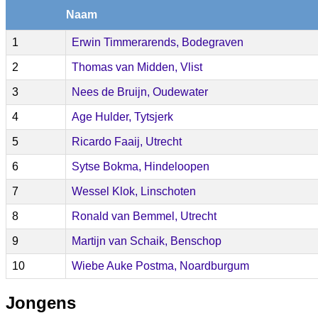
Naam
1
Erwin Timmerarends, Bodegraven
2
Thomas van Midden, Vlist
3
Nees de Bruijn, Oudewater
4
Age Hulder, Tytsjerk
5
Ricardo Faaij, Utrecht
6
Sytse Bokma, Hindeloopen
7
Wessel Klok, Linschoten
8
Ronald van Bemmel, Utrecht
9
Martijn van Schaik, Benschop
10
Wiebe Auke Postma, Noardburgum
Jongens