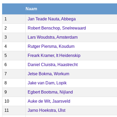
Naam
1
Jan Teade Nauta, Abbega
2
Robert Benschop, Snelrewaard
3
Lars Woudstra, Amsterdam
4
Rutger Piersma, Koudum
5
Freark Kramer, It Heidenskip
6
Daniel Cluistra, Haastrecht
7
Jetse Bokma, Workum
8
Jake van Dam, Lopik
9
Egbert Bootsma, Nijland
10
Auke de Wit, Jaarsveld
11
Jarno Hoekstra, IJlst