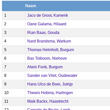
Naam
1
Jaco de Groot, Kamerik
2
Oane Galama, Hilaard
3
Rian Baas, Gouda
4
Nard Brandsma, Warkum
5
Thomas Helmholt, Burgum
6
Bas Tolboom, Niehove
7
Alwin Fonk, Burgum
8
Sander van Vliet, Oudewater
9
Hans Ulco de Boer, Jutrijp
10
Thewis Hobma, Harlingen
11
Maik Backx, Haastrecht
12
Cornelis de Bruijn, Lopik