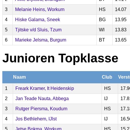
3
Melanie Heins, Workum
HS
14.07
4
Hiske Galama, Sneek
BG
13.95
5
Tjitske v/d Sluis, Tzum
WI
13.83
6
Marieke Jelsma, Burgum
BT
13.65
Junioren Topklasse
Naam
Club
Verst
1
Freark Kramer, It Heidenskip
HS
17.9
2
Jan Teade Nauta, Abbega
IJ
17.8
3
Rutger Piersma, Koudum
HS
17.1
4
Jos Bethlehem, IJlst
IJ
16.5
5
Jetse Bokma, Workum
HS
15.2