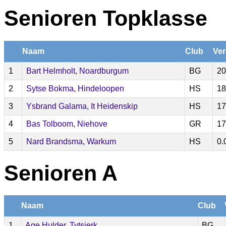
Senioren Topklasse
Naam
Club
Ver
1
Bart Helmholt, Noardburgum
BG
20
2
Sytse Bokma, Hindeloopen
HS
18
3
Ysbrand Galama, It Heidenskip
HS
17
4
Bas Tolboom, Niehove
GR
17
5
Nard Brandsma, Warkum
HS
0.
Senioren A
Naam
Club
1
Age Hulder, Tytsjerk
BG