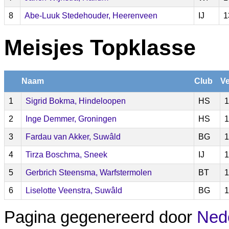
8
Abe-Luuk Stedehouder, Heerenveen
IJ
1
Meisjes Topklasse
Naam
Club
Ve
1
Sigrid Bokma, Hindeloopen
HS
1
2
Inge Demmer, Groningen
HS
1
3
Fardau van Akker, Suwâld
BG
1
4
Tirza Boschma, Sneek
IJ
1
5
Gerbrich Steensma, Warfstermolen
BT
1
6
Liselotte Veenstra, Suwâld
BG
1
Pagina gegenereerd door
Nede