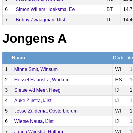
6
Simon Willem Hoeksma, Ee
BT
14.7
7
Bobby Zwaagman, IJlst
IJ
14.4
Jongens A
Naam
Club
Ve
1
Minne Smit, Winsum
WI
1
2
Hessel Haanstra, Workum
HS
1
3
Sietse v/d Meer, Heeg
IJ
1
4
Auke Zijlstra, IJlst
IJ
1
5
Jesse Zuidema, Oosterbierum
WI
1
6
Wietse Nauta, IJlst
IJ
1
7
Jarich Wijnstra, Hallum
WI
1