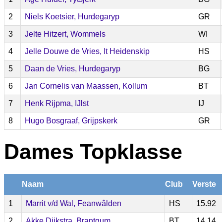
2
Niels Koetsier, Hurdegaryp
GR
3
Jelte Hitzert, Wommels
WI
4
Jelle Douwe de Vries, It Heidenskip
HS
5
Daan de Vries, Hurdegaryp
BG
6
Jan Cornelis van Maassen, Kollum
BT
7
Henk Rijpma, IJlst
IJ
8
Hugo Bosgraaf, Grijpskerk
GR
Dames Topklasse
Naam
Club
Verste
1
Marrit v/d Wal, Feanwâlden
HS
15.92
2
Akke Dijkstra, Brantgum
BT
14.14