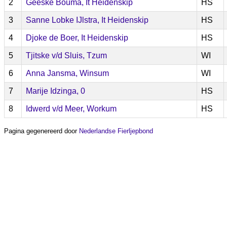
2
Geeske Bouma, It Heidenskip
HS
3
Sanne Lobke IJlstra, It Heidenskip
HS
4
Djoke de Boer, It Heidenskip
HS
5
Tjitske v/d Sluis, Tzum
WI
6
Anna Jansma, Winsum
WI
7
Marije Idzinga, 0
HS
8
Idwerd v/d Meer, Workum
HS
Pagina gegenereerd door
Nederlandse Fierljepbond