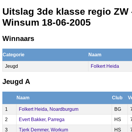
Uitslag 3de klasse regio ZW
Winsum 18-06-2005
Winnaars
Categorie
Naam
Jeugd
Folkert Heida
Jeugd A
Naam
Club
V
1
Folkert Heida, Noardburgum
BG
2
Evert Bakker, Parrega
HS
3
Tjerk Demmer, Workum
HS