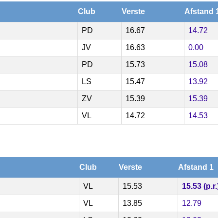
Club
Verste
Afstand 
PD
16.67
14.72
JV
16.63
0.00
PD
15.73
15.08
LS
15.47
13.92
ZV
15.39
15.39
VL
14.72
14.53
Club
Verste
Afstand 1
VL
15.53
15.53 (p.r.
VL
13.85
12.79