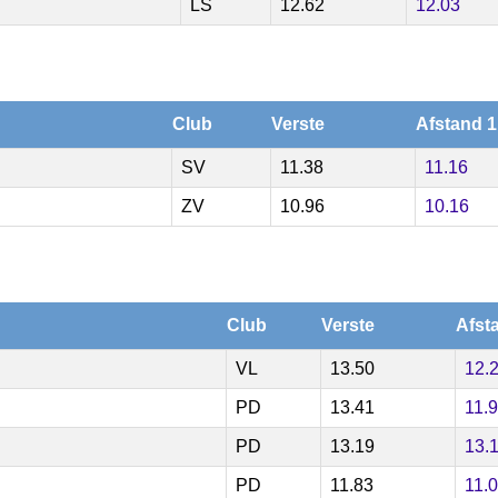
LS
12.62
12.03
Club
Verste
Afstand 1
SV
11.38
11.16
ZV
10.96
10.16
Club
Verste
Afst
VL
13.50
12.
PD
13.41
11.
PD
13.19
13.
PD
11.83
11.