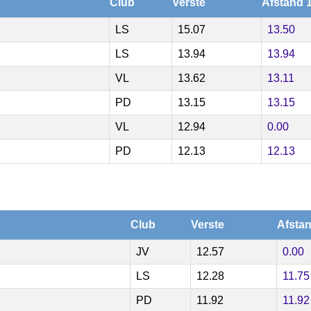
Club
Verste
Afstand 
LS
15.07
13.50
LS
13.94
13.94
VL
13.62
13.11
PD
13.15
13.15
VL
12.94
0.00
PD
12.13
12.13
Club
Verste
Afstan
JV
12.57
0.00
LS
12.28
11.75
PD
11.92
11.92