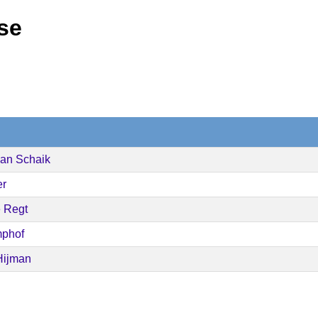
sse
an Schaik
er
 Regt
mphof
 Hijman