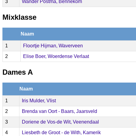
3
Wander Postma, Bennekom
Mixklasse
Naam
1
Floortje Hijman, Waverveen
2
Elise Boer, Woerdense Verlaat
Dames A
Naam
1
Iris Mulder, Vlist
2
Brenda van Oort - Baars, Jaarsveld
3
Doriene de Vos-de Wit, Veenendaal
4
Liesbeth de Groot - de With, Kamerik