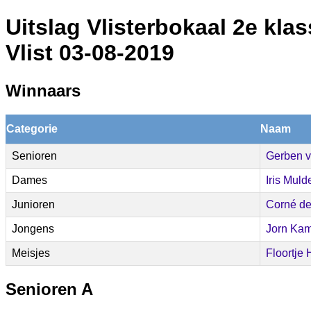
Uitslag Vlisterbokaal 2e kla
Vlist 03-08-2019
Winnaars
Categorie
Naam
Senioren
Gerben v
Dames
Iris Muld
Junioren
Corné de
Jongens
Jorn Ka
Meisjes
Floortje
Senioren A