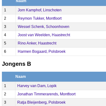
Naam
1
Jorn Kamphof, Linschoten
2
Reymon Tukker, Montfoort
3
Wessel Schenk, Schoonhoven
4
Joost van Weelden, Haastrecht
5
Rino Anker, Haastrecht
6
Harmen Bogaard, Polsbroek
Jongens B
Naam
1
Harvey van Dam, Lopik
2
Jonathan Timmerarends, Montfoort
3
Ratja Bleijenberg, Polsbroek