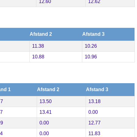
12.60
12.62
Afstand 2
Afstand 3
11.38
10.26
10.88
10.96
and 1
Afstand 2
Afstand 3
27
13.50
13.18
97
13.41
0.00
19
0.00
12.77
04
0.00
11.83