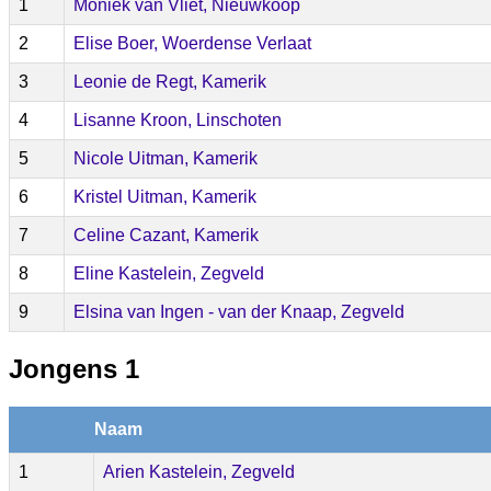
1
Moniek van Vliet, Nieuwkoop
2
Elise Boer, Woerdense Verlaat
3
Leonie de Regt, Kamerik
4
Lisanne Kroon, Linschoten
5
Nicole Uitman, Kamerik
6
Kristel Uitman, Kamerik
7
Celine Cazant, Kamerik
8
Eline Kastelein, Zegveld
9
Elsina van Ingen - van der Knaap, Zegveld
Jongens 1
Naam
1
Arien Kastelein, Zegveld