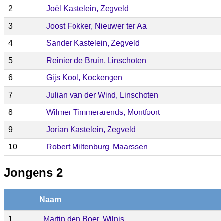
2
Joël Kastelein, Zegveld
3
Joost Fokker, Nieuwer ter Aa
4
Sander Kastelein, Zegveld
5
Reinier de Bruin, Linschoten
6
Gijs Kool, Kockengen
7
Julian van der Wind, Linschoten
8
Wilmer Timmerarends, Montfoort
9
Jorian Kastelein, Zegveld
10
Robert Miltenburg, Maarssen
Jongens 2
Naam
1
Martin den Boer, Wilnis