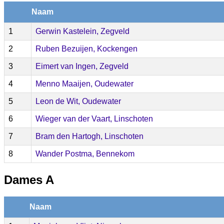
Naam
1
Gerwin Kastelein, Zegveld
2
Ruben Bezuijen, Kockengen
3
Eimert van Ingen, Zegveld
4
Menno Maaijen, Oudewater
5
Leon de Wit, Oudewater
6
Wieger van der Vaart, Linschoten
7
Bram den Hartogh, Linschoten
8
Wander Postma, Bennekom
Dames A
Naam