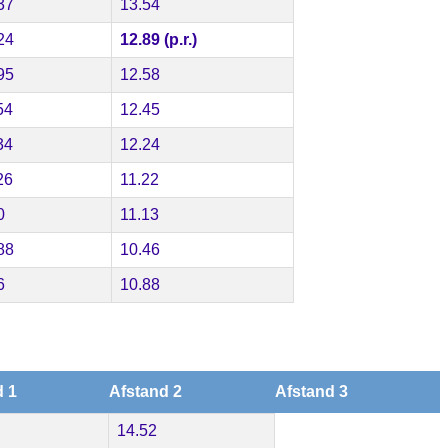
37
13.54
24
12.89 (p.r.)
95
12.58
54
12.45
34
12.24
26
11.22
0
11.13
88
10.46
6
10.88
d 1
Afstand 2
Afstand 3
14.52