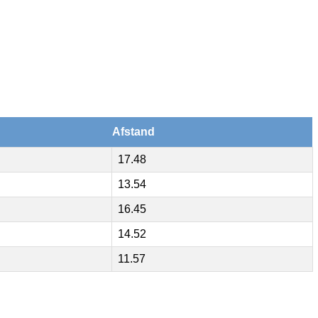
Afstand
17.48
13.54
16.45
14.52
11.57