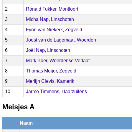
2
Ronald Tukker, Montfoort
3
Micha Nap, Linschoten
4
Fynn van Niekerk, Zegveld
5
Joost van de Lagemaat, Woerden
6
Joël Nap, Linschoten
7
Mark Boer, Woerdense Verlaat
8
Thomas Meijer, Zegveld
9
Merlijn Clevis, Kamerik
10
Jarmo Timmens, Haarzuilens
Meisjes A
Naam