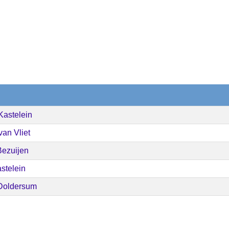
Kastelein
an Vliet
ezuijen
stelein
Doldersum