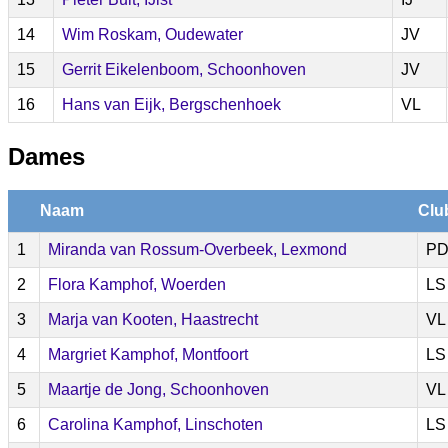
14
Wim Roskam, Oudewater
JV
15
Gerrit Eikelenboom, Schoonhoven
JV
16
Hans van Eijk, Bergschenhoek
VL
Dames
Naam
Clu
1
Miranda van Rossum-Overbeek, Lexmond
P
2
Flora Kamphof, Woerden
LS
3
Marja van Kooten, Haastrecht
VL
4
Margriet Kamphof, Montfoort
LS
5
Maartje de Jong, Schoonhoven
VL
6
Carolina Kamphof, Linschoten
LS