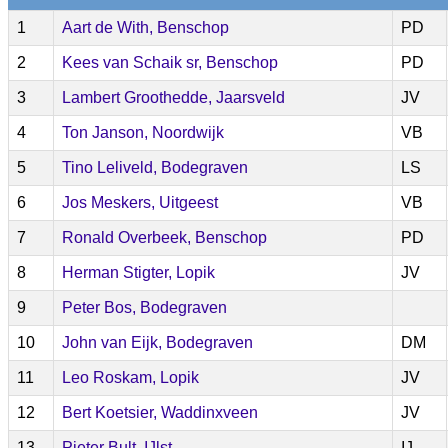
1
Aart de With, Benschop
PD
2
Kees van Schaik sr, Benschop
PD
3
Lambert Groothedde, Jaarsveld
JV
4
Ton Janson, Noordwijk
VB
5
Tino Leliveld, Bodegraven
LS
6
Jos Meskers, Uitgeest
VB
7
Ronald Overbeek, Benschop
PD
8
Herman Stigter, Lopik
JV
9
Peter Bos, Bodegraven
10
John van Eijk, Bodegraven
DM
11
Leo Roskam, Lopik
JV
12
Bert Koetsier, Waddinxveen
JV
13
Pieter Bult, IJlst
IJ