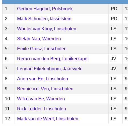
1
Gerben Hagoort, Polsbroek
PD
1
2
Mark Schouten, IJsselstein
PD
1
3
Wouter van Kooy, Linschoten
LS
1
4
Stefan Nap, Woerden
LS
1
5
Emile Grosz, Linschoten
LS
1
6
Remco van den Berg, Lopikerkapel
JV
1
7
Lennart Eikelenboom, Jaarsveld
JV
9
8
Arien van Ee, Linschoten
LS
9
9
Bennie v.d. Ven, Linschoten
LS
9
10
Wilco van Ee, Woerden
LS
9
11
Rick Lodder, Linschoten
LS
9
12
Mark van de Werff, Linschoten
LS
9