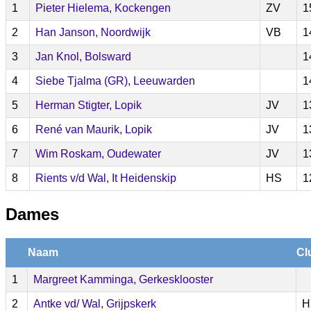
1
Pieter Hielema, Kockengen
ZV
1
2
Han Janson, Noordwijk
VB
1
3
Jan Knol, Bolsward
1
4
Siebe Tjalma (GR), Leeuwarden
1
5
Herman Stigter, Lopik
JV
1
6
René van Maurik, Lopik
JV
1
7
Wim Roskam, Oudewater
JV
1
8
Rients v/d Wal, It Heidenskip
HS
1
Dames
Naam
Cl
1
Margreet Kamminga, Gerkesklooster
2
Antke vd/ Wal, Grijpskerk
H