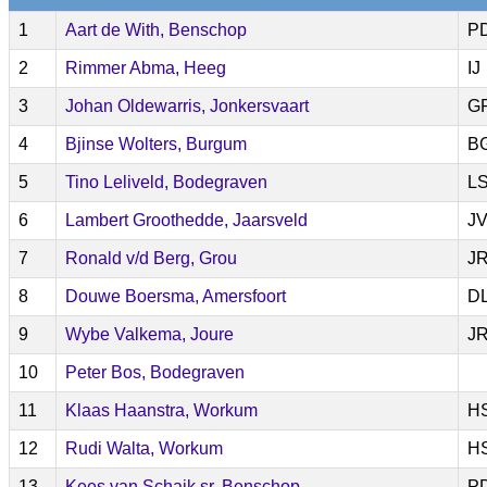
1
Aart de With, Benschop
P
2
Rimmer Abma, Heeg
IJ
3
Johan Oldewarris, Jonkersvaart
G
4
Bjinse Wolters, Burgum
B
5
Tino Leliveld, Bodegraven
L
6
Lambert Groothedde, Jaarsveld
J
7
Ronald v/d Berg, Grou
J
8
Douwe Boersma, Amersfoort
D
9
Wybe Valkema, Joure
J
10
Peter Bos, Bodegraven
11
Klaas Haanstra, Workum
H
12
Rudi Walta, Workum
H
13
Kees van Schaik sr, Benschop
P