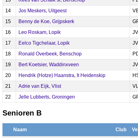
14
Jos Meskers, Uitgeest
V
15
Benny de Koe, Grijpskerk
G
16
Leo Roskam, Lopik
J
17
Eelco Tigchelaar, Lopik
J
18
Ronald Overbeek, Benschop
P
19
Bert Koetsier, Waddinxveen
J
20
Hendrik (Hotze) Haanstra, It Heidenskip
H
21
Adrie van Eijk, Vlist
V
22
Jelle Lubberts, Groningen
G
Senioren B
Naam
Club
Ve