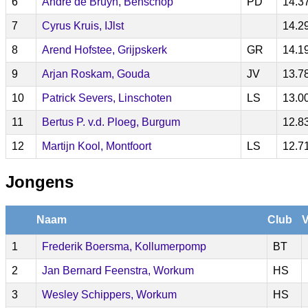
6
André de Bruyn, Benschop
PD
14.3
7
Cyrus Kruis, IJlst
14.2
8
Arend Hofstee, Grijpskerk
GR
14.1
9
Arjan Roskam, Gouda
JV
13.7
10
Patrick Severs, Linschoten
LS
13.0
11
Bertus P. v.d. Ploeg, Burgum
12.8
12
Martijn Kool, Montfoort
LS
12.7
Jongens
Naam
Club
V
1
Frederik Boersma, Kollumerpomp
BT
2
Jan Bernard Feenstra, Workum
HS
3
Wesley Schippers, Workum
HS