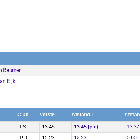
n Beumer
an Eijk
Club
Verste
Afstand 1
Afstan
LS
13.45
13.45 (p.r.)
13.37
PD
12.23
12.23
0.00