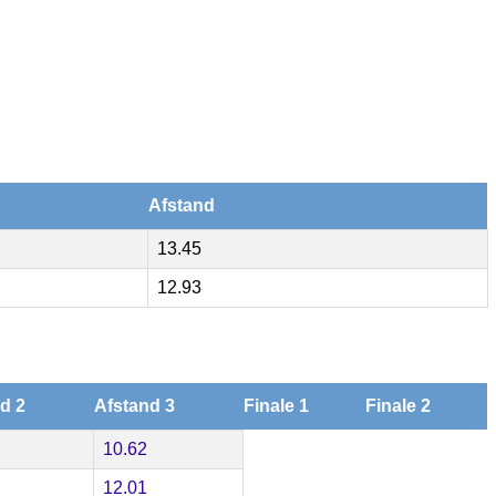
Afstand
13.45
12.93
d 2
Afstand 3
Finale 1
Finale 2
10.62
12.01