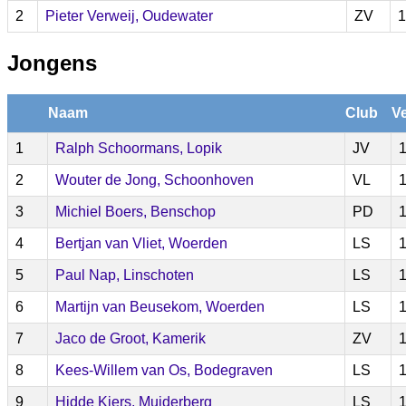
2
Pieter Verweij, Oudewater
ZV
1
Jongens
Naam
Club
Ve
1
Ralph Schoormans, Lopik
JV
1
2
Wouter de Jong, Schoonhoven
VL
1
3
Michiel Boers, Benschop
PD
1
4
Bertjan van Vliet, Woerden
LS
1
5
Paul Nap, Linschoten
LS
1
6
Martijn van Beusekom, Woerden
LS
1
7
Jaco de Groot, Kamerik
ZV
1
8
Kees-Willem van Os, Bodegraven
LS
1
9
Hidde Kiers, Muiderberg
LS
1