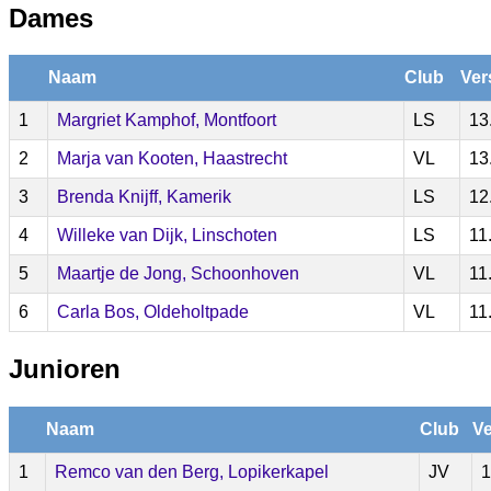
Dames
Naam
Club
Ver
1
Margriet Kamphof, Montfoort
LS
13
2
Marja van Kooten, Haastrecht
VL
13
3
Brenda Knijff, Kamerik
LS
12
4
Willeke van Dijk, Linschoten
LS
11
5
Maartje de Jong, Schoonhoven
VL
11
6
Carla Bos, Oldeholtpade
VL
11
Junioren
Naam
Club
Ve
1
Remco van den Berg, Lopikerkapel
JV
1