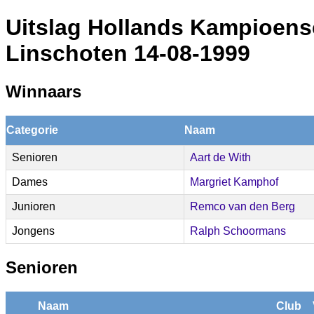
Uitslag Hollands Kampioen
Linschoten 14-08-1999
Winnaars
Categorie
Naam
Senioren
Aart de With
Dames
Margriet Kamphof
Junioren
Remco van den Berg
Jongens
Ralph Schoormans
Senioren
Naam
Club