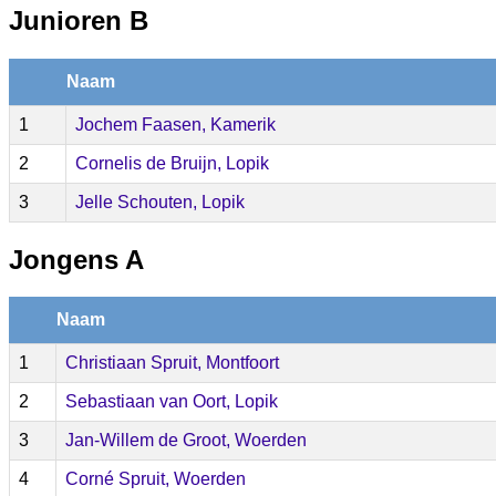
Junioren B
Naam
1
Jochem Faasen, Kamerik
2
Cornelis de Bruijn, Lopik
3
Jelle Schouten, Lopik
Jongens A
Naam
1
Christiaan Spruit, Montfoort
2
Sebastiaan van Oort, Lopik
3
Jan-Willem de Groot, Woerden
4
Corné Spruit, Woerden