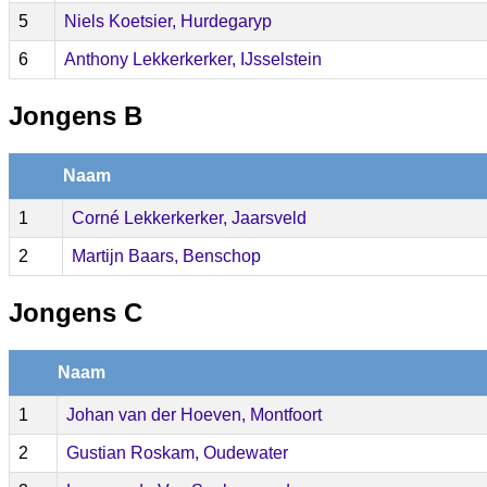
5
Niels Koetsier, Hurdegaryp
6
Anthony Lekkerkerker, IJsselstein
Jongens B
Naam
1
Corné Lekkerkerker, Jaarsveld
2
Martijn Baars, Benschop
Jongens C
Naam
1
Johan van der Hoeven, Montfoort
2
Gustian Roskam, Oudewater