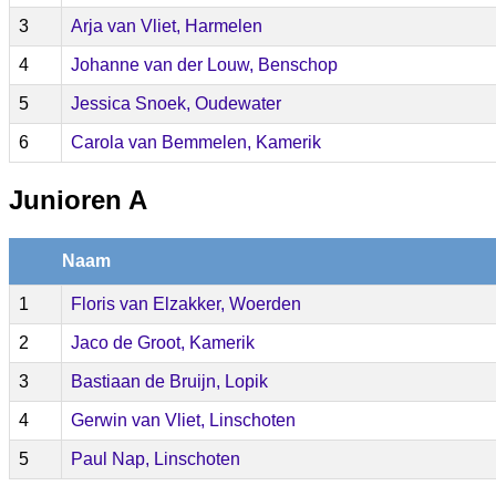
3
Arja van Vliet, Harmelen
4
Johanne van der Louw, Benschop
5
Jessica Snoek, Oudewater
6
Carola van Bemmelen, Kamerik
Junioren A
Naam
1
Floris van Elzakker, Woerden
2
Jaco de Groot, Kamerik
3
Bastiaan de Bruijn, Lopik
4
Gerwin van Vliet, Linschoten
5
Paul Nap, Linschoten