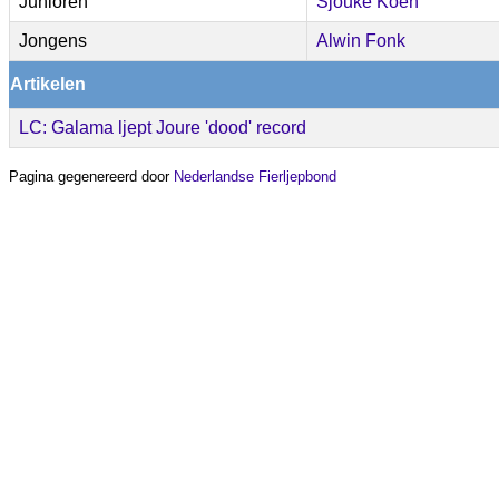
Junioren
Sjouke Koen
Jongens
Alwin Fonk
Artikelen
LC: Galama ljept Joure 'dood' record
Pagina gegenereerd door
Nederlandse Fierljepbond