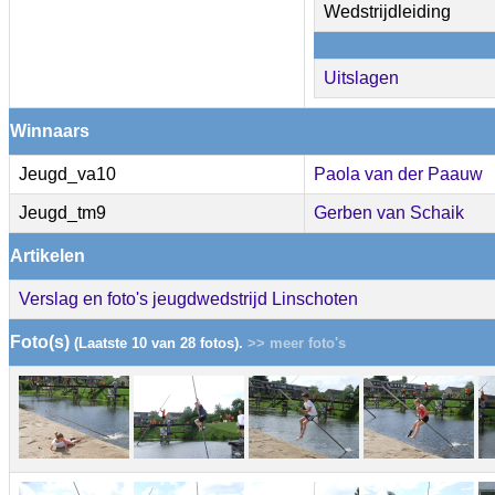
Wedstrijdleiding
Uitslagen
Winnaars
Jeugd_va10
Paola van der Paauw
Jeugd_tm9
Gerben van Schaik
Artikelen
Verslag en foto's jeugdwedstrijd Linschoten
Foto(s)
(Laatste 10 van 28 fotos).
>> meer foto's