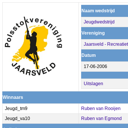
Naam wedstrijd
Jeugdwedstrijd
Vereniging
Jaarsveld - Recreatie
Datum
17-06-2006
Uitslagen
Winnaars
Jeugd_tm9
Ruben van Rooijen
Jeugd_va10
Ruben van Egmond