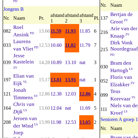
PD
Nr.
Naam
Jongens B
Bertjan de
afstand
afstand
afstand
Nr.
Naam
Pr.
Pl.
137
1
2
3
ZV
Groot
Roel
Arie van der
082
13.66
11.59
11.93
11.85
6
216
PD
Ansink
ZV
Knaap
Laurens
Dirk Vonk
033
12.53
10.60
11.82
11.79
7
PD
van Vliet
Noordegraaf
215
Jesse
PD
Kastelein
039
14.28
10.89
13.10
nat
3
Bram den
030
ZV
LS
Hartogh
Elian van
Floris van
197
15.17
13.81
13.91
nat
1
052
VL
Eijk
ZV
Elzakker
Jonah
Teus
121
12.86
12.38
12.03
12.86
4
099
SV
Timmens
VL
Korevaar
Chris van
Niels van de
164
13.60
12.04
nat
11.69
5
111
LS
Dijk
LS
Kroef
Jeroen van
Senioren A groep 1
208
13.99
11.98
12.53
13.65
2
LS
der Wind
Nr.
Naam
Joep
Bram van de