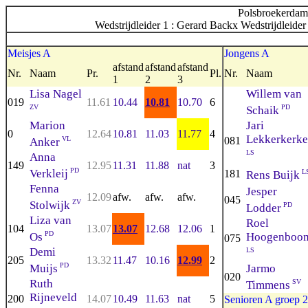
Polsbroekerdam 
Wedstrijdleider 1 : Gerard Backx Wedstrijdleide
Meisjes A
Jongens A
afstand
afstand
afstand
Nr.
Naam
Pr.
Pl.
Nr.
Naam
1
2
3
Lisa Nagel
Willem van
019
11.61
10.44
10.81
10.70
6
ZV
PD
Schaik
Marion
Jari
0
12.64
10.81
11.03
11.77
4
Lekkerkerke
VL
081
Anker
LS
Anna
149
12.95
11.31
11.88
nat
3
PD
Verkleij
181
L
Rens Buijk
Fenna
Jesper
12.09
afw.
afw.
afw.
045
ZV
Stolwijk
PD
Lodder
Liza van
Roel
104
13.07
13.07
12.68
12.06
1
PD
Os
Hoogenboo
075
Demi
LS
205
13.32
11.47
10.16
12.99
2
PD
Muijs
Jarmo
020
Ruth
SV
Timmens
Rijneveld
200
14.07
10.49
11.63
nat
5
Senioren A groep 2