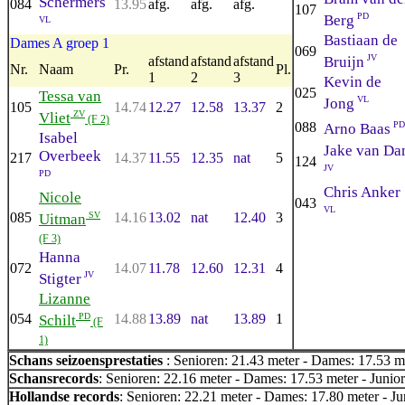
Schermers
084
13.95
afg.
afg.
afg.
107
PD
Berg
VL
Bastiaan de
Dames A groep 1
069
JV
Bruijn
afstand
afstand
afstand
Nr.
Naam
Pr.
Pl.
1
2
3
Kevin de
025
Tessa van
VL
Jong
105
14.74
12.27
12.58
13.37
2
ZV
Vliet
(F 2)
088
PD
Arno Baas
Isabel
Jake van D
Overbeek
217
14.37
11.55
12.35
nat
5
124
JV
PD
Chris Anker
Nicole
043
VL
085
SV
14.16
13.02
nat
12.40
3
Uitman
(F 3)
Hanna
072
14.07
11.78
12.60
12.31
4
JV
Stigter
Lizanne
054
PD
14.88
13.89
nat
13.89
1
Schilt
(F
1)
Schans seizoensprestaties
: Senioren: 21.43 meter - Dames: 17.53 me
Schansrecords
: Senioren: 22.16 meter - Dames: 17.53 meter - Junior
Hollandse records
: Senioren: 22.21 meter - Dames: 17.80 meter - Ju