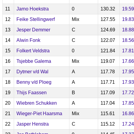
11
Jarno Hoekstra
0
130.32
19.59
12
Feike Stellingwerf
Mix
127.55
19.83
13
Jesper Demmer
C
124.69
18.88
14
Alwin Fonk
C
122.07
18.56
15
Folkert Veldstra
0
121.84
17.81
16
Tsjebbe Galema
Mix
119.07
17.66
17
Dytmer v/d Wal
A
117.78
17.95
18
Benny v/d Ploeg
A
117.71
17.93
19
Thijs Faassen
B
117.09
17.72
20
Wiebren Schukken
A
117.04
17.85
21
Wieger-Piet Haarsma
Mix
115.61
16.86
22
Jasper Henstra
C
115.12
17.24