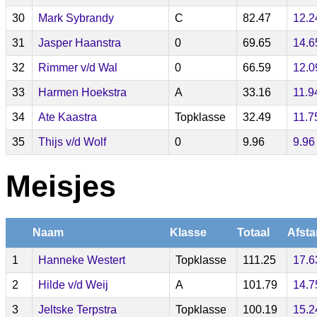
30
Mark Sybrandy
C
82.47
12.2
31
Jasper Haanstra
0
69.65
14.6
32
Rimmer v/d Wal
0
66.59
12.0
33
Harmen Hoekstra
A
33.16
11.9
34
Ate Kaastra
Topklasse
32.49
11.7
35
Thijs v/d Wolf
0
9.96
9.96
Meisjes
Naam
Klasse
Totaal
Afsta
1
Hanneke Westert
Topklasse
111.25
17.6
2
Hilde v/d Weij
A
101.79
14.7
3
Jeltske Terpstra
Topklasse
100.19
15.2