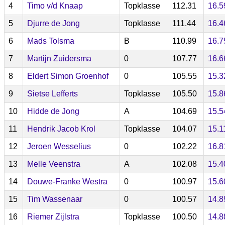
4
Timo v/d Knaap
Topklasse
112.31
16.5
5
Djurre de Jong
Topklasse
111.44
16.4
6
Mads Tolsma
B
110.99
16.7
7
Martijn Zuidersma
0
107.77
16.6
8
Eldert Simon Groenhof
0
105.55
15.3
9
Sietse Lefferts
Topklasse
105.50
15.8
10
Hidde de Jong
A
104.69
15.5
11
Hendrik Jacob Krol
Topklasse
104.07
15.1
12
Jeroen Wesselius
0
102.22
16.8
13
Melle Veenstra
A
102.08
15.4
14
Douwe-Franke Westra
0
100.97
15.6
15
Tim Wassenaar
0
100.57
14.8
16
Riemer Zijlstra
Topklasse
100.50
14.8