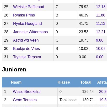
25
Wietske Pafforaad
C
79.92
12.13
26
Rymke Prins
B
46.39
11.88
27
Nynke Hoogland
0
41.75
11.13
28
Janneke Wittermans
0
23.53
12.21
29
Astrid v/d Veen
C
19.73
9.88
30
Baukje de Vries
B
10.02
10.02
31
Tryntsje Terpstra
0
0.00
0.00
Junioren
Naam
Klasse
Totaal
Afsta
1
Wisse Broekstra
0
136.44
20.3
2
Germ Terpstra
Topklasse
130.71
19.3