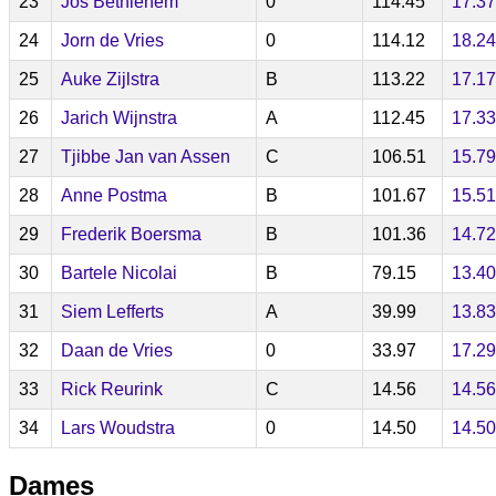
23
Jos Bethlehem
0
114.45
17.37
24
Jorn de Vries
0
114.12
18.24
25
Auke Zijlstra
B
113.22
17.17
26
Jarich Wijnstra
A
112.45
17.33
27
Tjibbe Jan van Assen
C
106.51
15.79
28
Anne Postma
B
101.67
15.51
29
Frederik Boersma
B
101.36
14.72
30
Bartele Nicolai
B
79.15
13.40
31
Siem Lefferts
A
39.99
13.83
32
Daan de Vries
0
33.97
17.29
33
Rick Reurink
C
14.56
14.56
34
Lars Woudstra
0
14.50
14.50
Dames