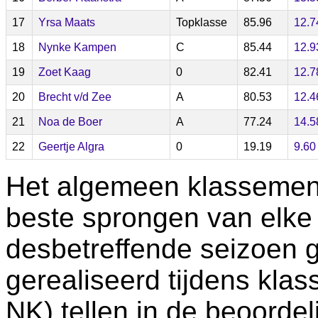
17
Yrsa Maats
Topklasse
85.96
12.7
18
Nynke Kampen
C
85.44
12.9
19
Zoet Kaag
0
82.41
12.7
20
Brecht v/d Zee
A
80.53
12.4
21
Noa de Boer
A
77.24
14.5
22
Geertje Algra
0
19.19
9.60
Het algemeen klassemen
beste sprongen van elke 
desbetreffende seizoen g
gerealiseerd tijdens kla
NK) tellen in de beoordel