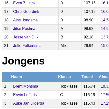
16
Evert Zijlstra
0
107.16
16.1
17
Chris Geerdink
0
107.13
16.0
18
Aise Jongsma
0
98.90
14.5
19
Jitse Postma
A
98.62
14.9
20
Jesse van Dijk
B
92.18
13.7
21
Jelte Folkertsma
Mix
29.94
15.0
Jongens
Naam
Klasse
Totaal
Afsta
1
Brent Monsma
Topklasse
116.74
18.3
2
Erwin Lefferts
C
116.19
17.5
3
Auke Jan Jilderda
Topklasse
115.43
17.2