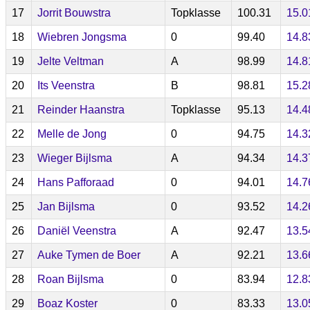
17
Jorrit Bouwstra
Topklasse
100.31
15.0
18
Wiebren Jongsma
0
99.40
14.8
19
Jelte Veltman
A
98.99
14.8
20
Its Veenstra
B
98.81
15.2
21
Reinder Haanstra
Topklasse
95.13
14.4
22
Melle de Jong
0
94.75
14.3
23
Wieger Bijlsma
A
94.34
14.3
24
Hans Pafforaad
0
94.01
14.7
25
Jan Bijlsma
0
93.52
14.2
26
Daniël Veenstra
A
92.47
13.5
27
Auke Tymen de Boer
A
92.21
13.6
28
Roan Bijlsma
0
83.94
12.8
29
Boaz Koster
0
83.33
13.0