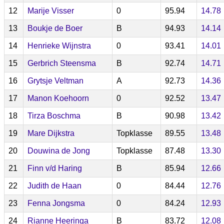
12
Marije Visser
0
95.94
14.78
13
Boukje de Boer
B
94.93
14.14
14
Henrieke Wijnstra
0
93.41
14.01
15
Gerbrich Steensma
B
92.74
14.71
16
Grytsje Veltman
A
92.73
14.36
17
Manon Koehoorn
0
92.52
13.47
18
Tirza Boschma
B
90.98
13.42
19
Mare Dijkstra
Topklasse
89.55
13.48
20
Douwina de Jong
Topklasse
87.48
13.30
21
Finn v/d Haring
B
85.94
12.66
22
Judith de Haan
0
84.44
12.76
23
Fenna Jongsma
0
84.24
12.93
24
Rianne Heeringa
B
83.72
12.08