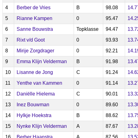
4
Berber de Vries
B
98.08
14.7
5
Rianne Kampen
0
95.47
14.2
6
Sanne Bouwstra
Topklasse
94.47
13.7
7
Rixt v/d Goot
0
93.93
13.7
8
Mirije Zorgdrager
0
92.21
14.1
9
Emma Klijn Velderman
B
91.98
13.4
10
Lisanne de Jong
C
91.24
14.6
11
Yenthe van Kammen
0
91.14
13.2
12
Daniëlle Hielema
C
90.01
13.3
13
Inez Bouwman
0
89.60
13.3
14
Hylkje Hoekstra
B
88.62
13.7
15
Nynke Klijn Velderman
A
87.67
13.2
16
Berber Haanstra
A
87.56
13.5