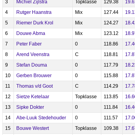
3
Michiel Zijlstra
Topklasse
129.38
19.6
4
Rutger Haanstra
Mix
127.44
19.1
5
Riemer Durk Krol
Mix
124.27
18.4
6
Douwe Abma
Mix
123.12
18.9
7
Peter Faber
0
118.86
17.4
8
Arend Veenstra
C
118.81
17.8
9
Stefan Douma
0
117.79
18.2
10
Gerben Brouwer
0
115.88
17.8
11
Thomas v/d Goot
C
114.29
17.7
12
Sietze Ketelaar
Topklasse
113.85
16.6
13
Sipke Dokter
0
111.84
16.4
14
Abe-Luuk Stedehouder
0
111.57
17.0
15
Bouwe Westert
Topklasse
109.38
17.6