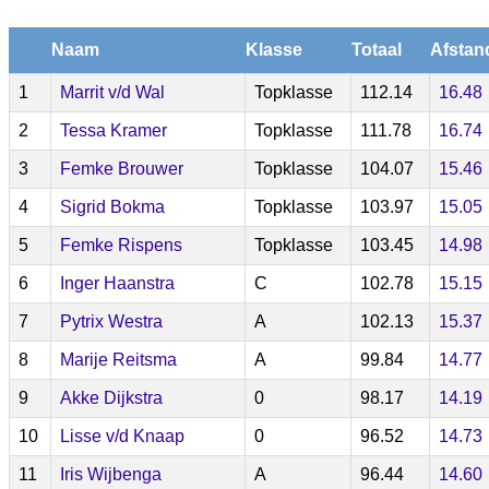
Naam
Klasse
Totaal
Afstan
1
Marrit v/d Wal
Topklasse
112.14
16.48
2
Tessa Kramer
Topklasse
111.78
16.74
3
Femke Brouwer
Topklasse
104.07
15.46
4
Sigrid Bokma
Topklasse
103.97
15.05
5
Femke Rispens
Topklasse
103.45
14.98
6
Inger Haanstra
C
102.78
15.15
7
Pytrix Westra
A
102.13
15.37
8
Marije Reitsma
A
99.84
14.77
9
Akke Dijkstra
0
98.17
14.19
10
Lisse v/d Knaap
0
96.52
14.73
11
Iris Wijbenga
A
96.44
14.60