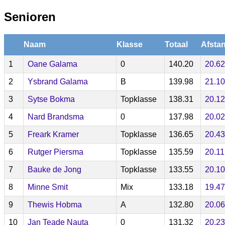
Senioren
Naam
Klasse
Totaal
Afsta
1
Oane Galama
0
140.20
20.62
2
Ysbrand Galama
B
139.98
21.10
3
Sytse Bokma
Topklasse
138.31
20.12
4
Nard Brandsma
0
137.98
20.02
5
Freark Kramer
Topklasse
136.65
20.43
6
Rutger Piersma
Topklasse
135.59
20.11
7
Bauke de Jong
Topklasse
133.55
20.10
8
Minne Smit
Mix
133.18
19.47
9
Thewis Hobma
A
132.80
20.06
10
Jan Teade Nauta
0
131.32
20.23