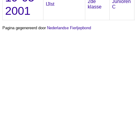
2de
Junioren
IJlst
2001
klasse
C
Pagina gegenereerd door
Nederlandse Fierljepbond