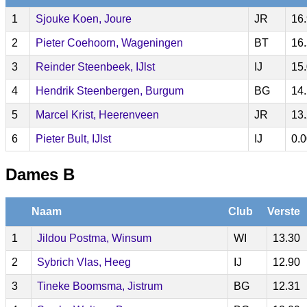
1
Sjouke Koen, Joure
JR
16
2
Pieter Coehoorn, Wageningen
BT
16
3
Reinder Steenbeek, IJlst
IJ
15
4
Hendrik Steenbergen, Burgum
BG
14
5
Marcel Krist, Heerenveen
JR
13
6
Pieter Bult, IJlst
IJ
0.
Dames B
Naam
Club
Verste
1
Jildou Postma, Winsum
WI
13.30
2
Sybrich Vlas, Heeg
IJ
12.90
3
Tineke Boomsma, Jistrum
BG
12.31