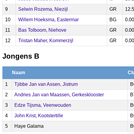
9
Selwin Rozema, Niezijl
GR
12.
10
Willem Hoeksma, Eastermar
BG
0.0
11
Bas Tolboom, Niehove
GR
0.0
12
Tristan Maher, Kommerzijl
GR
0.0
Jongens B
Naam
Cl
1
Tjibbe Jan van Assen, Jistrum
B
2
Andries Jan van Maassen, Gerkesklooster
B
3
Edze Tijsma, Veenwouden
B
4
John Krist, Kootstertille
B
5
Haye Galama
B