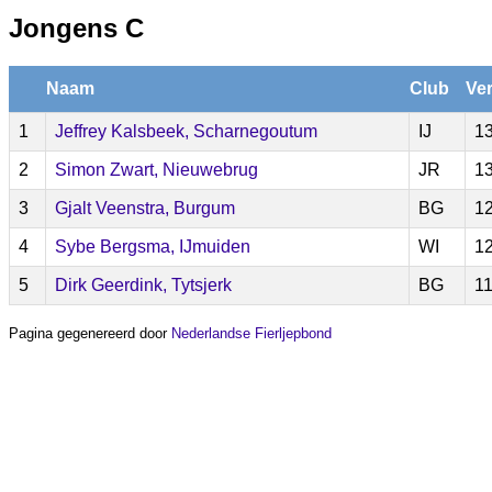
Jongens C
Naam
Club
Ver
1
Jeffrey Kalsbeek, Scharnegoutum
IJ
13
2
Simon Zwart, Nieuwebrug
JR
13
3
Gjalt Veenstra, Burgum
BG
12
4
Sybe Bergsma, IJmuiden
WI
12
5
Dirk Geerdink, Tytsjerk
BG
11
Pagina gegenereerd door
Nederlandse Fierljepbond