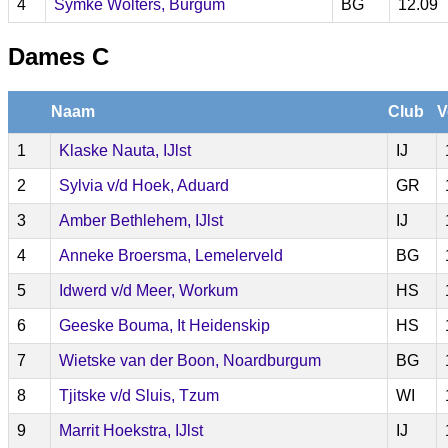
4
Symke Wolters, Burgum
BG
12.09
Dames C
Naam
Club
V
1
Klaske Nauta, IJlst
IJ
2
Sylvia v/d Hoek, Aduard
GR
3
Amber Bethlehem, IJlst
IJ
4
Anneke Broersma, Lemelerveld
BG
5
Idwerd v/d Meer, Workum
HS
6
Geeske Bouma, It Heidenskip
HS
7
Wietske van der Boon, Noardburgum
BG
8
Tjitske v/d Sluis, Tzum
WI
9
Marrit Hoekstra, IJlst
IJ