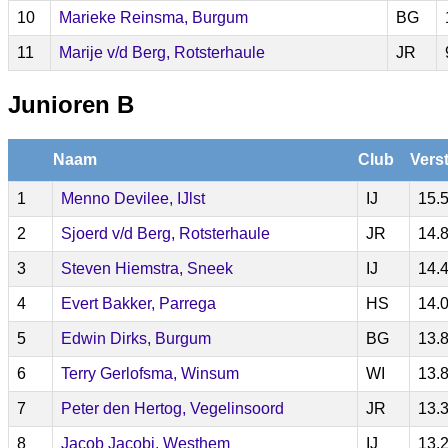
10
Marieke Reinsma, Burgum
BG
11
Marije v/d Berg, Rotsterhaule
JR
Junioren B
Naam
Club
Vers
1
Menno Devilee, IJlst
IJ
15.
2
Sjoerd v/d Berg, Rotsterhaule
JR
14.
3
Steven Hiemstra, Sneek
IJ
14.
4
Evert Bakker, Parrega
HS
14.
5
Edwin Dirks, Burgum
BG
13.
6
Terry Gerlofsma, Winsum
WI
13.
7
Peter den Hertog, Vegelinsoord
JR
13.
8
Jacob Jacobi, Westhem
IJ
13.