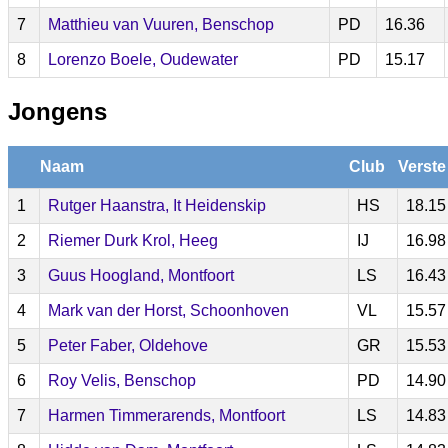
7
Matthieu van Vuuren, Benschop
PD
16.36
8
Lorenzo Boele, Oudewater
PD
15.17
Jongens
Naam
Club
Verste
1
Rutger Haanstra, It Heidenskip
HS
18.15
2
Riemer Durk Krol, Heeg
IJ
16.98
3
Guus Hoogland, Montfoort
LS
16.43
4
Mark van der Horst, Schoonhoven
VL
15.57
5
Peter Faber, Oldehove
GR
15.53
6
Roy Velis, Benschop
PD
14.90
7
Harmen Timmerarends, Montfoort
LS
14.83