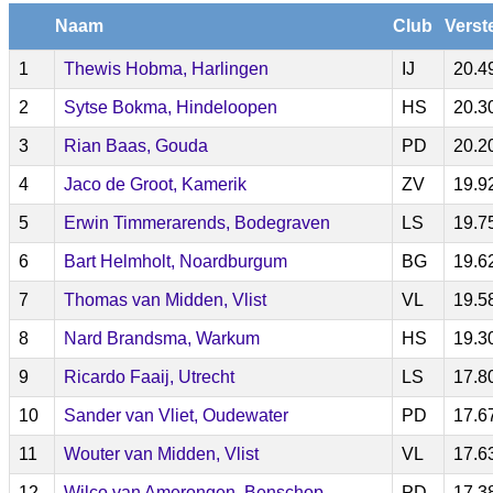
Naam
Club
Verst
1
Thewis Hobma, Harlingen
IJ
20.4
2
Sytse Bokma, Hindeloopen
HS
20.3
3
Rian Baas, Gouda
PD
20.2
4
Jaco de Groot, Kamerik
ZV
19.9
5
Erwin Timmerarends, Bodegraven
LS
19.7
6
Bart Helmholt, Noardburgum
BG
19.6
7
Thomas van Midden, Vlist
VL
19.5
8
Nard Brandsma, Warkum
HS
19.3
9
Ricardo Faaij, Utrecht
LS
17.8
10
Sander van Vliet, Oudewater
PD
17.6
11
Wouter van Midden, Vlist
VL
17.6
12
Wilco van Amerongen, Benschop
PD
17.3