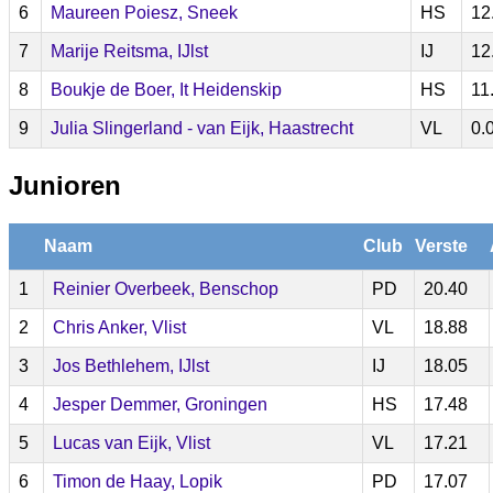
6
Maureen Poiesz, Sneek
HS
12
7
Marije Reitsma, IJlst
IJ
12
8
Boukje de Boer, It Heidenskip
HS
11
9
Julia Slingerland - van Eijk, Haastrecht
VL
0.
Junioren
Naam
Club
Verste
1
Reinier Overbeek, Benschop
PD
20.40
2
Chris Anker, Vlist
VL
18.88
3
Jos Bethlehem, IJlst
IJ
18.05
4
Jesper Demmer, Groningen
HS
17.48
5
Lucas van Eijk, Vlist
VL
17.21
6
Timon de Haay, Lopik
PD
17.07