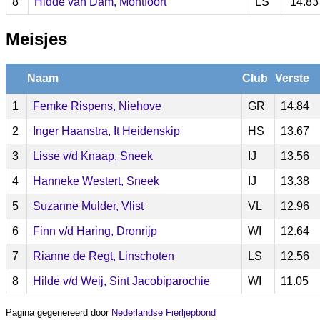
8
Hidde van Dam, Montfoort
LS
14.83
Meisjes
Naam
Club
Verste
1
Femke Rispens, Niehove
GR
14.84
2
Inger Haanstra, It Heidenskip
HS
13.67
3
Lisse v/d Knaap, Sneek
IJ
13.56
4
Hanneke Westert, Sneek
IJ
13.38
5
Suzanne Mulder, Vlist
VL
12.96
6
Finn v/d Haring, Dronrijp
WI
12.64
7
Rianne de Regt, Linschoten
LS
12.56
8
Hilde v/d Weij, Sint Jacobiparochie
WI
11.05
Pagina gegenereerd door
Nederlandse Fierljepbond