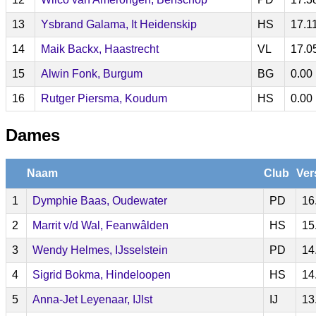
13
Ysbrand Galama, It Heidenskip
HS
17.1
14
Maik Backx, Haastrecht
VL
17.0
15
Alwin Fonk, Burgum
BG
0.00
16
Rutger Piersma, Koudum
HS
0.00
Dames
Naam
Club
Ver
1
Dymphie Baas, Oudewater
PD
16
2
Marrit v/d Wal, Feanwâlden
HS
15
3
Wendy Helmes, IJsselstein
PD
14
4
Sigrid Bokma, Hindeloopen
HS
14
5
Anna-Jet Leyenaar, IJlst
IJ
13