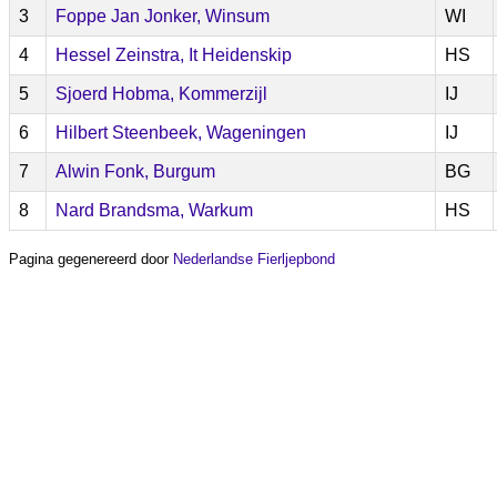
3
Foppe Jan Jonker, Winsum
WI
4
Hessel Zeinstra, It Heidenskip
HS
5
Sjoerd Hobma, Kommerzijl
IJ
6
Hilbert Steenbeek, Wageningen
IJ
7
Alwin Fonk, Burgum
BG
8
Nard Brandsma, Warkum
HS
Pagina gegenereerd door
Nederlandse Fierljepbond