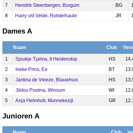
7
Hendrik Steenbergen, Burgum
BG
8
Harry v/d Velde, Rotsterhaule
JR
Dames A
Naam
Club
Vers
1
Sjoukje Tjalma, It Heidenskip
HS
14.
2
Ineke Prins, Ee
BT
13.
3
Jantina de Vreeze, Blauwhuis
HS
13.
4
Jildou Postma, Winsum
WI
12.
5
Anja Helmholt, Munnekezijl
GR
12.
Junioren A
Naam
Club
Ve