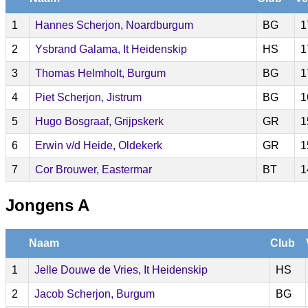
1
Hannes Scherjon, Noardburgum
BG
1
2
Ysbrand Galama, It Heidenskip
HS
1
3
Thomas Helmholt, Burgum
BG
1
4
Piet Scherjon, Jistrum
BG
1
5
Hugo Bosgraaf, Grijpskerk
GR
1
6
Erwin v/d Heide, Oldekerk
GR
1
7
Cor Brouwer, Eastermar
BT
1
Jongens A
Naam
Club
1
Jelle Douwe de Vries, It Heidenskip
HS
2
Jacob Scherjon, Burgum
BG