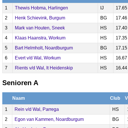
1
Thewis Hobma, Harlingen
IJ
17.65
2
Henk Schievink, Burgum
BG
17.46
3
Mark van Houten, Sneek
HS
17.40
4
Klaas Haanstra, Workum
HS
17.35
5
Bart Helmholt, Noardburgum
BG
17.15
6
Evert v/d Wal, Workum
HS
16.67
7
Rients v/d Wal, It Heidenskip
HS
16.44
Senioren A
Naam
Club
V
1
Rein v/d Wal, Parrega
HS
2
Egon van Kammen, Noardburgum
BG