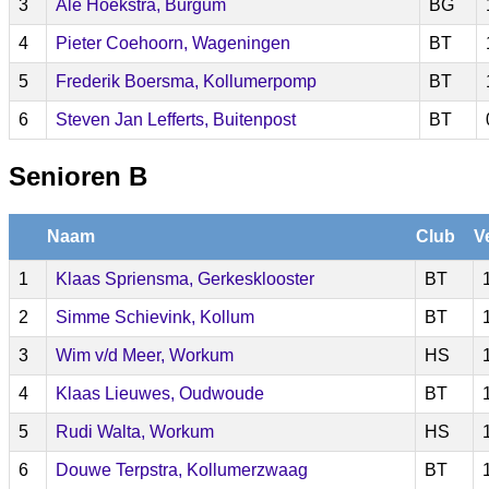
3
Ale Hoekstra, Burgum
BG
4
Pieter Coehoorn, Wageningen
BT
5
Frederik Boersma, Kollumerpomp
BT
6
Steven Jan Lefferts, Buitenpost
BT
Senioren B
Naam
Club
V
1
Klaas Spriensma, Gerkesklooster
BT
2
Simme Schievink, Kollum
BT
3
Wim v/d Meer, Workum
HS
4
Klaas Lieuwes, Oudwoude
BT
5
Rudi Walta, Workum
HS
6
Douwe Terpstra, Kollumerzwaag
BT