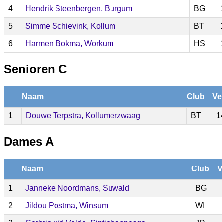
4
Hendrik Steenbergen, Burgum
BG
5
Simme Schievink, Kollum
BT
6
Harmen Bokma, Workum
HS
Senioren C
Naam
Club
Ve
1
Douwe Terpstra, Kollumerzwaag
BT
1
Dames A
Naam
Club
V
1
Janneke Noordmans, Suwald
BG
2
Jildou Postma, Winsum
WI