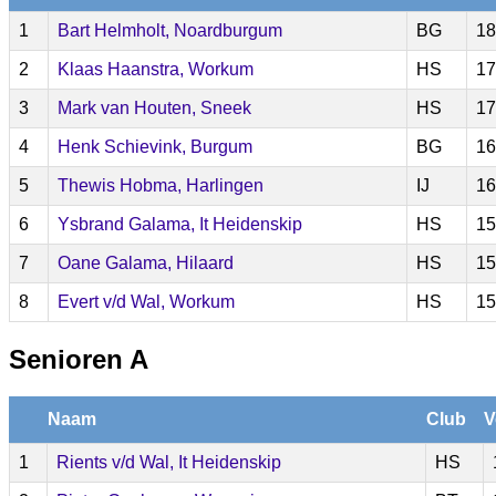
1
Bart Helmholt, Noardburgum
BG
18
2
Klaas Haanstra, Workum
HS
17
3
Mark van Houten, Sneek
HS
17
4
Henk Schievink, Burgum
BG
16
5
Thewis Hobma, Harlingen
IJ
16
6
Ysbrand Galama, It Heidenskip
HS
15
7
Oane Galama, Hilaard
HS
15
8
Evert v/d Wal, Workum
HS
15
Senioren A
Naam
Club
V
1
Rients v/d Wal, It Heidenskip
HS