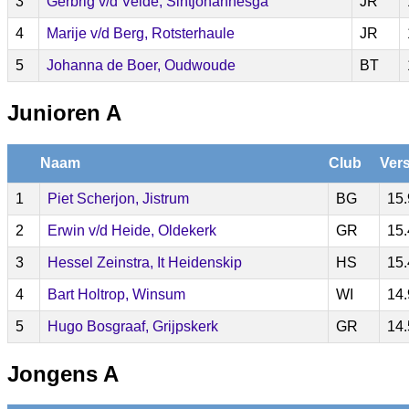
3
Gerbrig v/d Velde, Sintjohannesga
JR
4
Marije v/d Berg, Rotsterhaule
JR
5
Johanna de Boer, Oudwoude
BT
Junioren A
Naam
Club
Vers
1
Piet Scherjon, Jistrum
BG
15.
2
Erwin v/d Heide, Oldekerk
GR
15.
3
Hessel Zeinstra, It Heidenskip
HS
15.
4
Bart Holtrop, Winsum
WI
14.
5
Hugo Bosgraaf, Grijpskerk
GR
14.
Jongens A