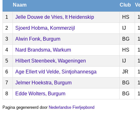
Naam
Club
Ve
1
Jelle Douwe de Vries, It Heidenskip
HS
1
2
Sjoerd Hobma, Kommerzijl
IJ
1
3
Alwin Fonk, Burgum
BG
1
4
Nard Brandsma, Warkum
HS
1
5
Hilbert Steenbeek, Wageningen
IJ
1
6
Age Ellert v/d Velde, Sintjohannesga
JR
1
7
Jelmer Hoekstra, Burgum
BG
1
8
Edde Wolters, Burgum
BG
1
Pagina gegenereerd door
Nederlandse Fierljepbond