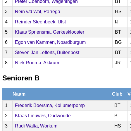
2
Pieter Coehoorn, Wageningen
BT
3
Rein v/d Wal, Parrega
HS
4
Reinder Steenbeek, IJlst
IJ
5
Klaas Spriensma, Gerkesklooster
BT
6
Egon van Kammen, Noardburgum
BG
7
Steven Jan Lefferts, Buitenpost
BT
8
Niek Roorda, Akkrum
JR
Senioren B
Naam
Club
V
1
Frederik Boersma, Kollumerpomp
BT
2
Klaas Lieuwes, Oudwoude
BT
3
Rudi Walta, Workum
HS