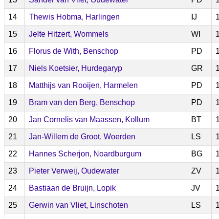
14
Thewis Hobma, Harlingen
IJ
15
Jelte Hitzert, Wommels
WI
16
Florus de With, Benschop
PD
17
Niels Koetsier, Hurdegaryp
GR
18
Matthijs van Rooijen, Harmelen
PD
19
Bram van den Berg, Benschop
PD
20
Jan Cornelis van Maassen, Kollum
BT
21
Jan-Willem de Groot, Woerden
LS
22
Hannes Scherjon, Noardburgum
BG
23
Pieter Verweij, Oudewater
ZV
24
Bastiaan de Bruijn, Lopik
JV
25
Gerwin van Vliet, Linschoten
LS