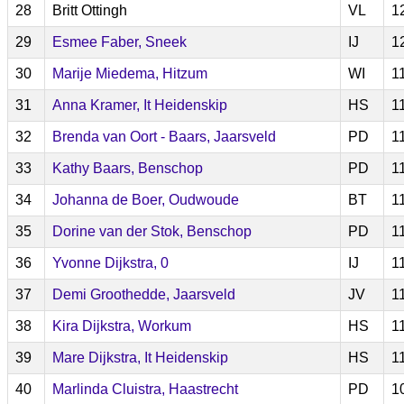
28
Britt Ottingh
VL
1
29
Esmee Faber, Sneek
IJ
1
30
Marije Miedema, Hitzum
WI
1
31
Anna Kramer, It Heidenskip
HS
1
32
Brenda van Oort - Baars, Jaarsveld
PD
1
33
Kathy Baars, Benschop
PD
1
34
Johanna de Boer, Oudwoude
BT
1
35
Dorine van der Stok, Benschop
PD
1
36
Yvonne Dijkstra, 0
IJ
1
37
Demi Groothedde, Jaarsveld
JV
1
38
Kira Dijkstra, Workum
HS
1
39
Mare Dijkstra, It Heidenskip
HS
1
40
Marlinda Cluistra, Haastrecht
PD
1