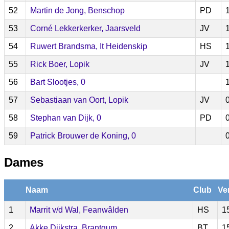
52
Martin de Jong, Benschop
PD
53
Corné Lekkerkerker, Jaarsveld
JV
54
Ruwert Brandsma, It Heidenskip
HS
55
Rick Boer, Lopik
JV
56
Bart Slootjes, 0
57
Sebastiaan van Oort, Lopik
JV
58
Stephan van Dijk, 0
PD
59
Patrick Brouwer de Koning, 0
Dames
Naam
Club
Ve
1
Marrit v/d Wal, Feanwâlden
HS
1
2
Akke Dijkstra, Brantgum
BT
1