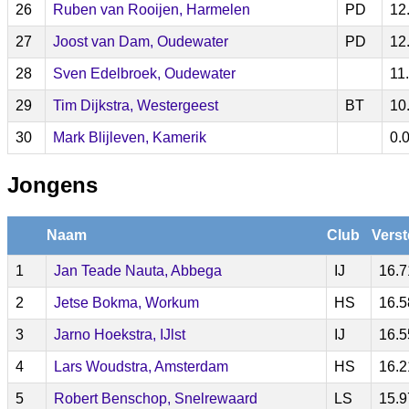
26
Ruben van Rooijen, Harmelen
PD
12
27
Joost van Dam, Oudewater
PD
12
28
Sven Edelbroek, Oudewater
11
29
Tim Dijkstra, Westergeest
BT
10
30
Mark Blijleven, Kamerik
0.
Jongens
Naam
Club
Verst
1
Jan Teade Nauta, Abbega
IJ
16.7
2
Jetse Bokma, Workum
HS
16.5
3
Jarno Hoekstra, IJlst
IJ
16.5
4
Lars Woudstra, Amsterdam
HS
16.2
5
Robert Benschop, Snelrewaard
LS
15.9