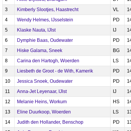
3
Kimberly Slootjes, Haastrecht
VL
1
4
Wendy Helmes, IJsselstein
PD
1
5
Klaske Nauta, IJlst
IJ
1
6
Dymphie Baas, Oudewater
PD
1
7
Hiske Galama, Sneek
BG
1
8
Carina den Hartogh, Woerden
LS
1
9
Liesbeth de Groot - de With, Kamerik
PD
1
10
Jessica Snoek, Oudewater
PD
1
11
Anna-Jet Leyenaar, IJlst
IJ
1
12
Melanie Heins, Workum
HS
1
13
Eline Duurkoop, Woerden
LS
1
14
Judith den Hollander, Benschop
PD
1