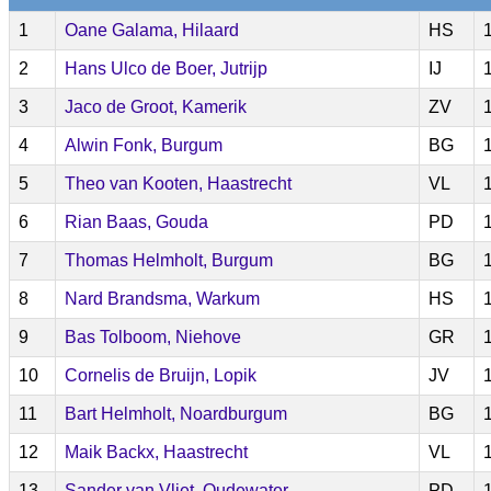
1
Oane Galama, Hilaard
HS
2
Hans Ulco de Boer, Jutrijp
IJ
3
Jaco de Groot, Kamerik
ZV
4
Alwin Fonk, Burgum
BG
5
Theo van Kooten, Haastrecht
VL
6
Rian Baas, Gouda
PD
7
Thomas Helmholt, Burgum
BG
8
Nard Brandsma, Warkum
HS
9
Bas Tolboom, Niehove
GR
10
Cornelis de Bruijn, Lopik
JV
11
Bart Helmholt, Noardburgum
BG
12
Maik Backx, Haastrecht
VL
13
Sander van Vliet, Oudewater
PD