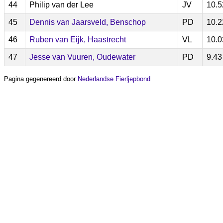
44
Philip van der Lee
JV
10.5
45
Dennis van Jaarsveld, Benschop
PD
10.2
46
Ruben van Eijk, Haastrecht
VL
10.0
47
Jesse van Vuuren, Oudewater
PD
9.43
Pagina gegenereerd door
Nederlandse Fierljepbond