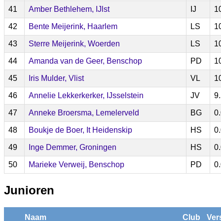
41
Amber Bethlehem, IJlst
IJ
1
42
Bente Meijerink, Haarlem
LS
1
43
Sterre Meijerink, Woerden
LS
1
44
Amanda van de Geer, Benschop
PD
1
45
Iris Mulder, Vlist
VL
1
46
Annelie Lekkerkerker, IJsselstein
JV
9
47
Anneke Broersma, Lemelerveld
BG
0
48
Boukje de Boer, It Heidenskip
HS
0
49
Inge Demmer, Groningen
HS
0
50
Marieke Verweij, Benschop
PD
0
Junioren
Naam
Club
Ver