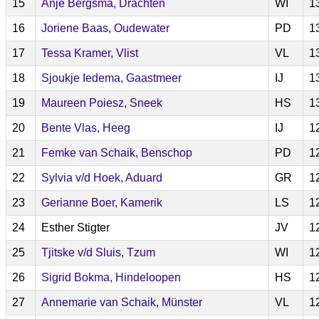
15
Anje Bergsma, Drachten
WI
1
16
Joriene Baas, Oudewater
PD
1
17
Tessa Kramer, Vlist
VL
1
18
Sjoukje Iedema, Gaastmeer
IJ
1
19
Maureen Poiesz, Sneek
HS
1
20
Bente Vlas, Heeg
IJ
1
21
Femke van Schaik, Benschop
PD
1
22
Sylvia v/d Hoek, Aduard
GR
1
23
Gerianne Boer, Kamerik
LS
1
24
Esther Stigter
JV
1
25
Tjitske v/d Sluis, Tzum
WI
1
26
Sigrid Bokma, Hindeloopen
HS
1
27
Annemarie van Schaik, Münster
VL
1