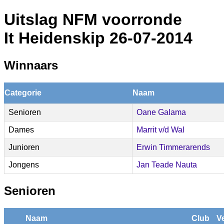
Uitslag NFM voorronde
It Heidenskip 26-07-2014
Winnaars
Categorie
Naam
Senioren
Oane Galama
Dames
Marrit v/d Wal
Junioren
Erwin Timmerarends
Jongens
Jan Teade Nauta
Senioren
Naam
Club
V