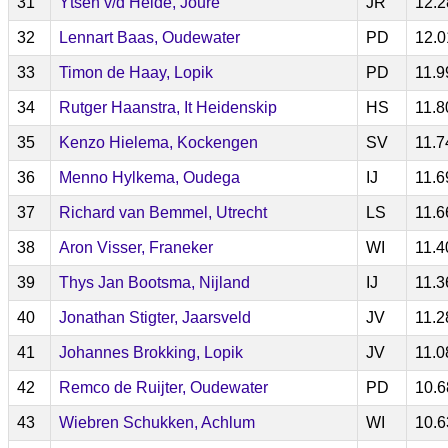
31
Ytsen v/d Heide, Joure
JR
12.2
32
Lennart Baas, Oudewater
PD
12.0
33
Timon de Haay, Lopik
PD
11.9
34
Rutger Haanstra, It Heidenskip
HS
11.8
35
Kenzo Hielema, Kockengen
SV
11.7
36
Menno Hylkema, Oudega
IJ
11.6
37
Richard van Bemmel, Utrecht
LS
11.6
38
Aron Visser, Franeker
WI
11.4
39
Thys Jan Bootsma, Nijland
IJ
11.3
40
Jonathan Stigter, Jaarsveld
JV
11.2
41
Johannes Brokking, Lopik
JV
11.0
42
Remco de Ruijter, Oudewater
PD
10.6
43
Wiebren Schukken, Achlum
WI
10.6