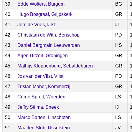
39
Edde Wolters, Burgum
BG
40
Hugo Bosgraaf, Grijpskerk
GR
41
Jorn de Vries, IJlst
IJ
42
Christiaan de With, Benschop
PD
43
Daniel Bergmair, Leeuwarden
HS
44
Arjen Hitzert, Groningen
GR
45
Mathijs Kloppenburg, Sebaldeburen
GR
46
Jos van der Vlist, Vlist
PD
47
Tristan Maher, Kommerzijl
GR
48
Corné Spruit, Woerden
LS
49
Jeffry Stilma, Sneek
IJ
50
Marco Barten, Linschoten
LS
51
Maarten Slob, IJsselstein
JV