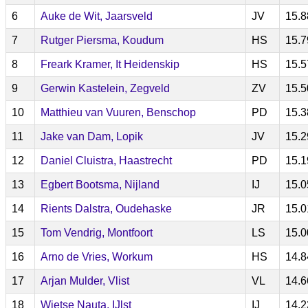
6
Auke de Wit, Jaarsveld
JV
15.8
7
Rutger Piersma, Koudum
HS
15.7
8
Freark Kramer, It Heidenskip
HS
15.5
9
Gerwin Kastelein, Zegveld
ZV
15.5
10
Matthieu van Vuuren, Benschop
PD
15.3
11
Jake van Dam, Lopik
JV
15.2
12
Daniel Cluistra, Haastrecht
PD
15.1
13
Egbert Bootsma, Nijland
IJ
15.0
14
Rients Dalstra, Oudehaske
JR
15.0
15
Tom Vendrig, Montfoort
LS
15.0
16
Arno de Vries, Workum
HS
14.8
17
Arjan Mulder, Vlist
VL
14.6
18
Wietse Nauta, IJlst
IJ
14.2