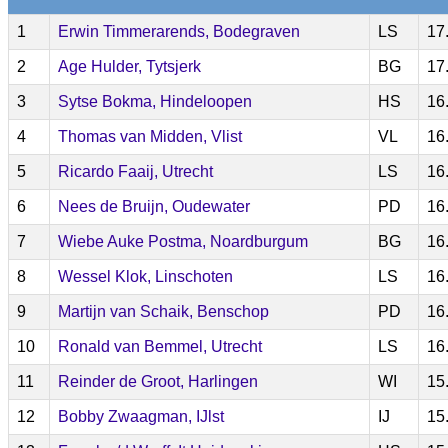
1
Erwin Timmerarends, Bodegraven
LS
17
2
Age Hulder, Tytsjerk
BG
17
3
Sytse Bokma, Hindeloopen
HS
16
4
Thomas van Midden, Vlist
VL
16
5
Ricardo Faaij, Utrecht
LS
16
6
Nees de Bruijn, Oudewater
PD
16
7
Wiebe Auke Postma, Noardburgum
BG
16
8
Wessel Klok, Linschoten
LS
16
9
Martijn van Schaik, Benschop
PD
16
10
Ronald van Bemmel, Utrecht
LS
16
11
Reinder de Groot, Harlingen
WI
15
12
Bobby Zwaagman, IJlst
IJ
15