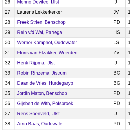
26
Menno Devilee, IJlst
IJ
27
Laurens Lekkerkerker
JV
28
Freek Strien, Benschop
PD
29
Rein v/d Wal, Parrega
HS
30
Werner Kamphof, Oudewater
LS
31
Floris van Elzakker, Woerden
ZV
32
Henk Rijpma, IJlst
IJ
33
Robin Rinzema, Jistrum
BG
34
Daan de Vries, Hurdegaryp
BG
35
Jordin Maton, Benschop
PD
36
Gijsbert de With, Polsbroek
PD
37
Rens Soenveld, IJlst
IJ
38
Arno Baas, Oudewater
PD