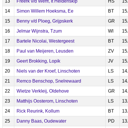
13
Freerk v/d Werff, It Heidenskip
HS
15
14
Simon Willem Hoeksma, Ee
BT
15
15
Benny v/d Ploeg, Grijpskerk
GR
15
16
Jelmar Wijnstra, Tzum
WI
15
17
Bartele Nicolai, Westergeest
BT
15
18
Paul van Meijeren, Leusden
ZV
15
19
Geert Brokking, Lopik
JV
15
20
Niels van der Kroef, Linschoten
LS
14
21
Remco Benschop, Snelrewaard
LS
14
22
Wietze Verkleij, Oldehove
GR
14
23
Matthijs Oosterom, Linschoten
LS
13
24
Rick Reurink, Kollum
BT
13
25
Danny Baas, Oudewater
PD
13