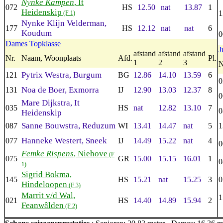
Nynke Kampen
, It
072
HS
12.50
nat
13.87
1
Heidenskip
1
(F 1)
Nynke Klijn Velderman,
177
HS
12.12
nat
nat
6
Koudum
0
Dames Topklasse
J
afstand
afstand
afstand
Nr.
Naam, Woonplaats
Afd.
Pl.
1
2
3
N
Pytrix Westra, Burgum
121
BG
12.86
14.10
13.59
6
0
Noa de Boer, Exmorra
131
IJ
12.90
13.03
12.37
8
0
Mare Dijkstra, It
035
HS
nat
12.82
13.10
7
0
Heidenskip
Sanne Bouwstra, Reduzum
087
WI
13.41
14.47
nat
5
1
Hanneke Westert, Sneek
077
IJ
14.49
15.22
nat
4
0
Femke Rispens
, Niehove
(F
075
GR
15.00
15.15
16.01
1
0
1)
Sigrid Bokma,
145
HS
15.21
nat
15.25
3
0
Hindeloopen
(F 3)
Marrit v/d Wal,
1
021
HS
14.40
14.89
15.94
2
Feanwâlden
(F 2)