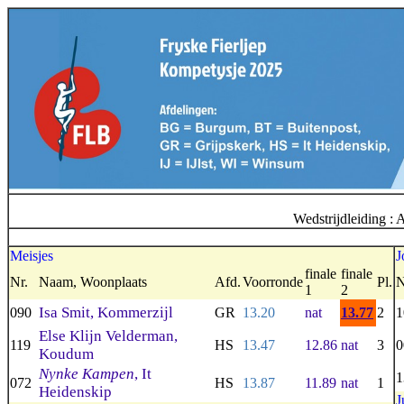
Wedstrijdleiding :
Meisjes
J
finale
finale
Nr.
Naam, Woonplaats
Afd.
Voorronde
Pl.
N
1
2
Isa Smit, Kommerzijl
090
GR
13.20
nat
13.77
2
1
Else Klijn Velderman,
119
HS
13.47
12.86
nat
3
0
Koudum
Nynke Kampen
, It
1
072
HS
13.87
11.89
nat
1
Heidenskip
J