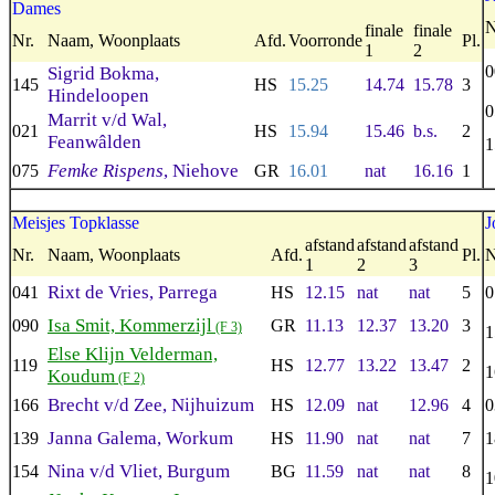
Dames
N
finale
finale
Nr.
Naam, Woonplaats
Afd.
Voorronde
Pl.
1
2
0
Sigrid Bokma,
145
HS
15.25
14.74
15.78
3
Hindeloopen
0
Marrit v/d Wal,
021
HS
15.94
15.46
b.s.
2
Feanwâlden
1
Femke Rispens
, Niehove
075
GR
16.01
nat
16.16
1
Meisjes Topklasse
J
afstand
afstand
afstand
Nr.
Naam, Woonplaats
Afd.
Pl.
N
1
2
3
Rixt de Vries, Parrega
041
HS
12.15
nat
nat
5
0
Isa Smit, Kommerzijl
090
GR
11.13
12.37
13.20
3
(F 3)
1
Else Klijn Velderman,
119
HS
12.77
13.22
13.47
2
1
Koudum
(F 2)
Brecht v/d Zee, Nijhuizum
166
HS
12.09
nat
12.96
4
0
Janna Galema, Workum
139
HS
11.90
nat
nat
7
1
Nina v/d Vliet, Burgum
154
BG
11.59
nat
nat
8
1